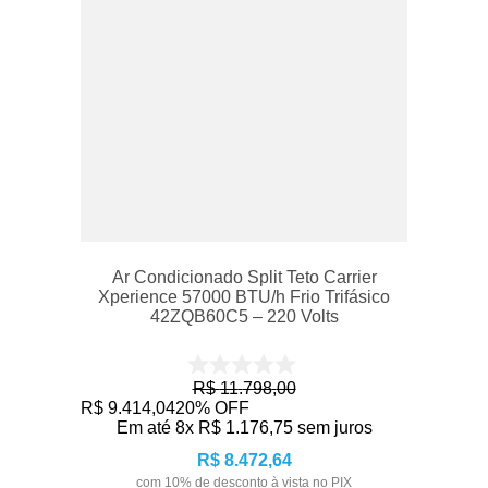
Ar Condicionado Split Teto Carrier
Xperience 57000 BTU/h Frio Trifásico
42ZQB60C5 – 220 Volts
R$
11
.
798
,
00
R$
9
.
414
,
04
20%
OFF
Em até
8
x
R$
1
.
176
,
75
sem juros
R$
8
.
472
,
64
com
10
% de desconto à vista no PIX