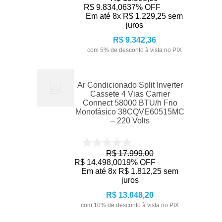
R$
9
.
834
,
06
37%
OFF
Em até
8
x
R$
1
.
229
,
25
sem
juros
R$
9
.
342
,
36
com
5
% de desconto à vista no PIX
Ar Condicionado Split Inverter
Cassete 4 Vias Carrier
Connect 58000 BTU/h Frio
Monofásico 38CQVE60515MC
– 220 Volts
R$
17
.
999
,
00
R$
14
.
498
,
00
19%
OFF
Em até
8
x
R$
1
.
812
,
25
sem
juros
R$
13
.
048
,
20
com
10
% de desconto à vista no PIX