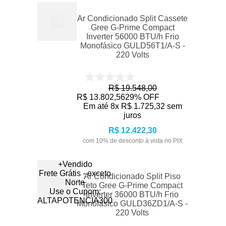
Ar Condicionado Split Cassete
Gree G-Prime Compact
Inverter 56000 BTU/h Frio
Monofásico GULD56T1/A-S -
220 Volts
R$
19
.
548
,
00
R$
13
.
802
,
56
29%
OFF
Em até
8
x
R$
1
.
725
,
32
sem
juros
R$
12
.
422
,
30
com
10
% de desconto à vista no PIX
+Vendido
Frete Grátis - exceto
Ar Condicionado Split Piso
Norte
Teto Gree G-Prime Compact
Use o Cupom:
Inverter 36000 BTU/h Frio
ALTAPOTENCIA300
Monofásico GULD36ZD1/A-S -
220 Volts