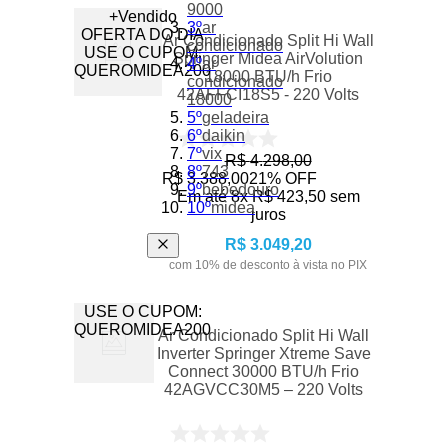
9000
+Vendido
3
º
ar
OFERTA DO DIA
Ar Condicionado Split Hi Wall
condicionado
USE O CUPOM:
Springer Midea AirVolution
4
º
ar
QUEROMIDEA200
18000 BTU/h Frio
condicionado
42AFFCI18S5 - 220 Volts
18000
5
º
geladeira
6
º
daikin
7
º
vix
R$
4
.
298
,
00
8
º
743
R$
3
.
388
,
00
21%
OFF
9
º
bebedouro
Em até
8
x
R$
423
,
50
sem
10
º
midea
juros
R$
3
.
049
,
20
com
10
% de desconto à vista no PIX
USE O CUPOM:
QUEROMIDEA200
Ar Condicionado Split Hi Wall
Inverter Springer Xtreme Save
Connect 30000 BTU/h Frio
42AGVCC30M5 – 220 Volts