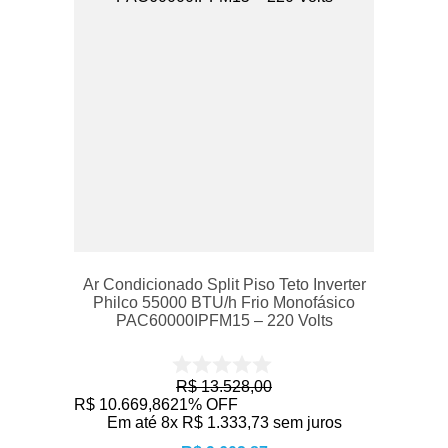
Ar Condicionado Split Piso Teto Inverter
Philco 55000 BTU/h Frio Monofásico
PAC60000IPFM15 – 220 Volts
R$
13
.
528
,
00
R$
10
.
669
,
86
21%
OFF
Em até
8
x
R$
1
.
333
,
73
sem juros