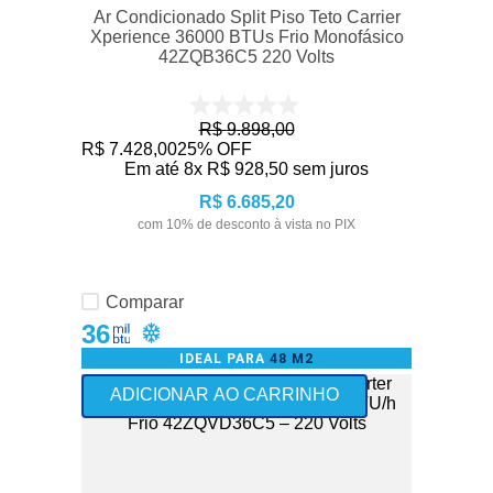
Ar Condicionado Split Piso Teto Carrier
Xperience 36000 BTUs Frio Monofásico
42ZQB36C5 220 Volts
R$
9
.
898
,
00
R$
7
.
428
,
00
25%
OFF
Em até
8
x
R$
928
,
50
sem juros
R$
6
.
685
,
20
com
10
% de desconto à vista no PIX
Comparar
36
IDEAL PARA
48 M2
Frete Grátis - exceto Norte
ADICIONAR AO CARRINHO