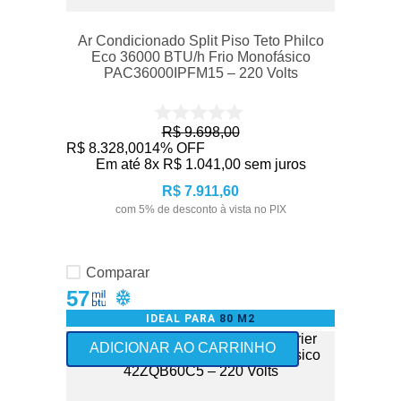
Ar Condicionado Split Piso Teto Philco
Eco 36000 BTU/h Frio Monofásico
PAC36000IPFM15 – 220 Volts
R$
9
.
698
,
00
R$
8
.
328
,
00
14%
OFF
Em até
8
x
R$
1
.
041
,
00
sem juros
R$
7
.
911
,
60
com
5
% de desconto à vista no PIX
Comparar
57
IDEAL PARA
80 M2
ADICIONAR AO CARRINHO