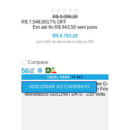
R$
9
.
099
,
00
R$
7
.
548
,
00
17%
OFF
Em até
8
x
R$
943
,
50
sem juros
R$
6
.
793
,
20
com
10
% de desconto à vista no PIX
Comparar
56
IDEAL PARA
74 M2
ADICIONAR AO CARRINHO