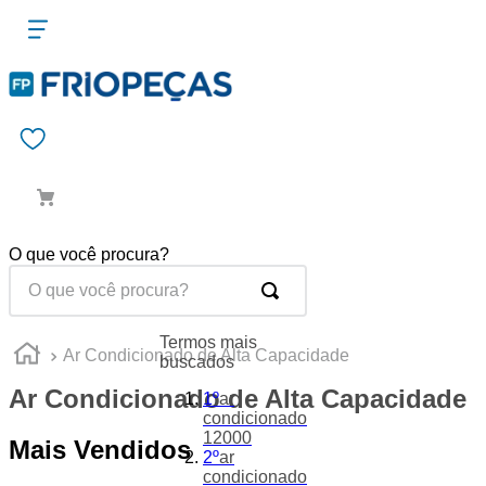
O que você procura?
Termos mais
Ar Condicionado de Alta Capacidade
buscados
Ar Condicionado de Alta Capacidade
1
º
ar
condicionado
12000
Mais Vendidos
2
º
ar
condicionado