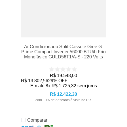
Ar Condicionado Split Cassete Gree G-
Prime Compact Inverter 56000 BTU/h Frio
Monofásico GULD56T1/A-S - 220 Volts
R$
19
.
548
,
00
R$
13
.
802
,
56
29%
OFF
Em até
8
x
R$
1
.
725
,
32
sem juros
R$
12
.
422
,
30
com
10
% de desconto à vista no PIX
Comparar