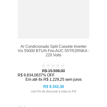
Ar Condicionado Split Cassete Inverter
Vix 55000 BTU/h Frio AUC-55TR2RNKA -
220 Volts
R$
15
.
598
,
00
R$
9
.
834
,
06
37%
OFF
Em até
8
x
R$
1
.
229
,
25
sem juros
R$
9
.
342
,
36
com
5
% de desconto à vista no PIX