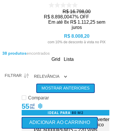
R$
16
.
798
,
00
R$
8
.
898
,
00
47%
OFF
Em até
8
x
R$
1
.
112
,
25
sem
juros
R$
8
.
008
,
20
com
10
% de desconto à vista no PIX
38
produtos
encontrados
Grid
Lista
FILTRAR
RELEVÂNCIA
MOSTRAR ANTERIORES
Comparar
55
IDEAL PARA
80 M2
Use o Cupom: ALTAPOTENCIA300
ADICIONAR AO CARRINHO