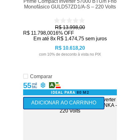
Prime Compact Inverter 57000 BTU/h Frio
Monofásico GULD57ZD1/A-S – 220 Volts
R$
13
.
998
,
00
R$
11
.
798
,
00
16%
OFF
Em até
8
x
R$
1
.
474
,
75
sem juros
R$
10
.
618
,
20
com
10
% de desconto à vista no PIX
Comparar
55
IDEAL PARA
80 M2
ADICIONAR AO CARRINHO