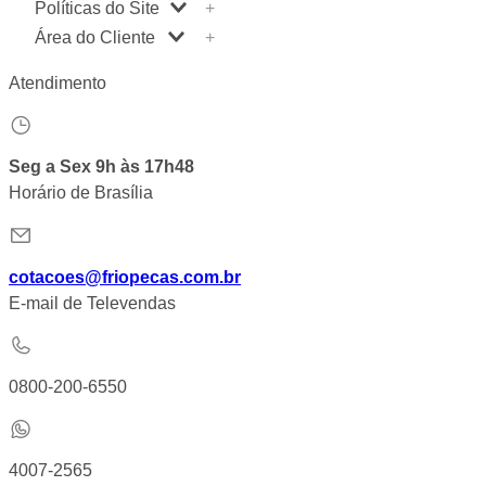
Políticas do Site
A Friopeças
+
Nossas Lojas
Área do Cliente
Política de Entrega
+
Trabalhe Conosco
Política de Privacidade
Minha Conta
Atendimento
VRF
Política de Pagamento
Meus Pedidos
Dúvidas Frequentes
Trocas e Devoluções
Calculadora de BTUs
Regras de Cupons
Logística
Portal de Boletos
Relação com Investidor
Seg a Sex 9h às 17h48
Orçamentos
Horário de Brasília
cotacoes@friopecas.com.br
E-mail de Televendas
0800-200-6550
4007-2565