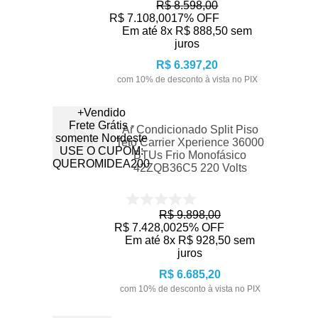
R$
8
.
598
,
00
R$
7
.
108
,
00
17%
OFF
Em até
8
x
R$
888
,
50
sem
juros
R$
6
.
397
,
20
com
10
% de desconto à vista no PIX
+Vendido
Frete Grátis -
Ar Condicionado Split Piso
somente Nordeste
Teto Carrier Xperience 36000
USE O CUPOM:
BTUs Frio Monofásico
QUEROMIDEA200
42ZQB36C5 220 Volts
R$
9
.
898
,
00
R$
7
.
428
,
00
25%
OFF
Em até
8
x
R$
928
,
50
sem
juros
R$
6
.
685
,
20
com
10
% de desconto à vista no PIX