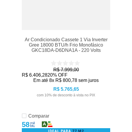
Ar Condicionado Cassete 1 Via Inverter
Gree 18000 BTU/h Frio Monofásico
GKC18DA-D6DNA1A - 220 Volts
R$
7
.
999
,
00
R$
6
.
406
,
28
20%
OFF
Em até
8
x
R$
800
,
78
sem juros
R$
5
.
765
,
65
com
10
% de desconto à vista no PIX
Comparar
58
IDEAL PARA
77 M2