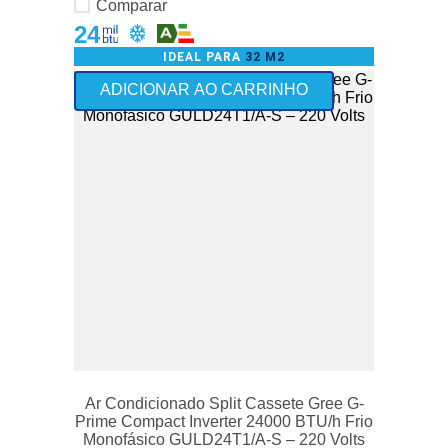
Comparar
24
IDEAL PARA
32 M2
Frete Grátis - exceto Norte
ADICIONAR AO CARRINHO
Ar Condicionado Split Cassete Gree G-
Prime Compact Inverter 24000 BTU/h Frio
Monofásico GULD24T1/A-S – 220 Volts