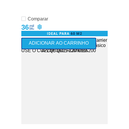
Comparar
36
IDEAL PARA
60 M2
+Vendido
ADICIONAR AO CARRINHO
Frete Grátis - somente Nordeste
USE O CUPOM: QUEROMIDEA200