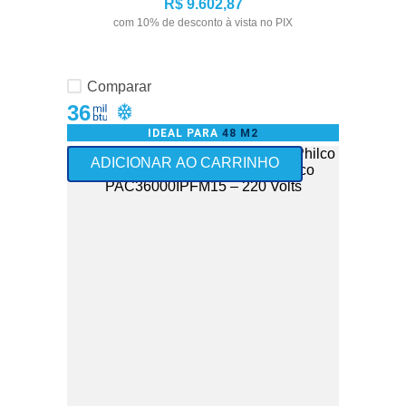
R$
9
.
602
,
87
com
10
% de desconto à vista no PIX
Comparar
36
IDEAL PARA
48 M2
ADICIONAR AO CARRINHO