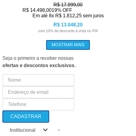
R$
17
.
999
,
00
R$
14
.
498
,
00
19%
OFF
Em até
8
x
R$
1
.
812
,
25
sem juros
R$
13
.
048
,
20
com
10
% de desconto à vista no PIX
MOSTRAR MAIS
Seja o primeiro a receber nossas
ofertas e descontos exclusivos.
CADASTRAR
Institucional
+