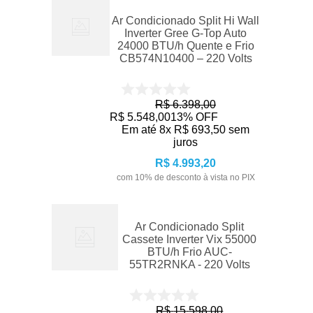
Ar Condicionado Split Hi Wall
Inverter Gree G-Top Auto
24000 BTU/h Quente e Frio
CB574N10400 – 220 Volts
R$
6
.
398
,
00
R$
5
.
548
,
00
13%
OFF
Em até
8
x
R$
693
,
50
sem
juros
R$
4
.
993
,
20
com
10
% de desconto à vista no PIX
Ar Condicionado Split
Cassete Inverter Vix 55000
BTU/h Frio AUC-
55TR2RNKA - 220 Volts
R$
15
.
598
,
00