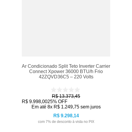
Ar Condicionado Split Teto Inverter Carrier
Connect Xpower 36000 BTU/h Frio
42ZQVD36C5 – 220 Volts
R$
13
.
373
,
45
R$
9
.
998
,
00
25%
OFF
Em até
8
x
R$
1
.
249
,
75
sem juros
R$
9
.
298
,
14
com
7
% de desconto à vista no PIX