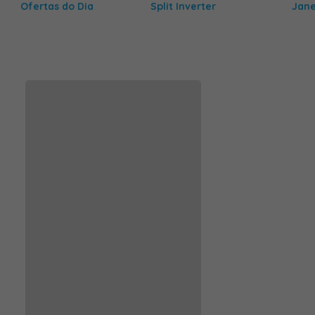
Ofertas do Dia
Split Inverter
Jane
10% DE DESCONTO NO PIX EM ITENS SELECIONADOS