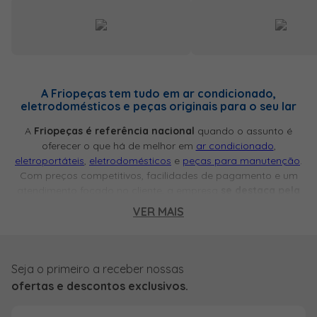
A Friopeças tem tudo em ar condicionado,
eletrodomésticos e peças originais para o seu lar
A
Friopeças é referência nacional
quando o assunto é
oferecer o que há de melhor em
ar condicionado
,
eletroportáteis
,
eletrodomésticos
e
peças para manutenção
.
Com preços competitivos, facilidades de pagamento e um
atendimento focado no cliente, a empresa
se destaca pela
variedade e qualidade dos produtos
disponíveis. Fundada
VER MAIS
em Belo Horizonte, em 1994, a Friopeças iniciou suas
operações com foco no varejo de peças originais para ar
condicionado e, desde 1998, expandiu sua atuação também
para o atacado. Essa ampliação permitiu fortalecer parcerias
Seja o primeiro a receber nossas
com
fornecedores renomados
, garantindo uma
linha cada
ofertas e descontos exclusivos.
vez mais completa de equipamentos
, como ar
condicionado janela
,
ar condicionado split
,
freezers
,