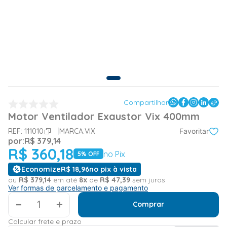
Compartilhar
Motor Ventilador Exaustor Vix 400mm
REF:
111010
MARCA:
VIX
Favoritar
por:
R$
379
,
14
R$
360
,
18
no Pix
5
% OFF
Economize
R$
18
,
96
no pix à vista
ou
R$
379
,
14
em até
8
x
de
R$
47
,
39
sem juros
Ver formas de parcelamento e pagamento
＋
Comprar
Calcular frete e prazo