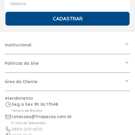
CADASTRAR
Institucional
A Friopeças
Nossas Lojas
Políticas do Site
Trabalhe Conosco
VRF
Política de Entrega
Dúvidas Frequentes
Política de Privacidade
Área do Cliente
Regras de Cupons
Política de Pagamento
Relação com Investidor
Trocas e Devoluções
Minha Conta
Atendimento
Logística
Meus Pedidos
Seg a Sex 9h às 17h48
Calculadora de BTUs
Horário de Brasília
Portal de Boletos
cotacoes@friopecas.com.br
Orçamentos
E-mail de Televendas
0800-200-6550