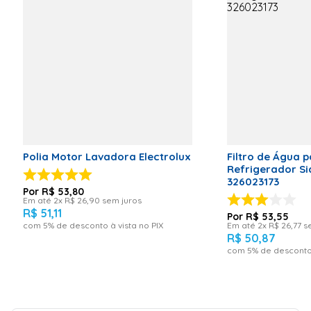
Código de referência: 111010;
Fabricante: Vix;
Imagens meramente ilustrativas.
___________________________________________
Polia Motor Lavadora Electrolux
Filtro de Água 
Refrigerador Si
326023173
R$
53
,
80
Em até
2
x
R$
26
,
90
sem juros
R$
51
,
11
R$
53
,
55
com
5
% de desconto à vista no PIX
Em até
2
x
R$
26
,
77
se
R$
50
,
87
com
5
% de desconto 