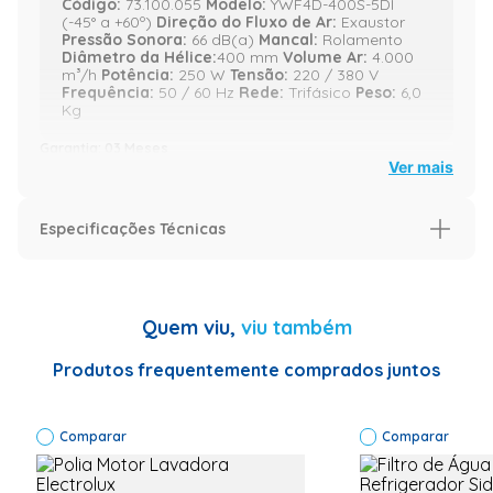
Código:
73.100.055
Modelo:
YWF4D-400S-5DI
(-45° a +60º)
Direção do Fluxo de Ar:
Exaustor
Pressão Sonora:
66 dB(a)
Mancal:
Rolamento
Diâmetro da Hélice:
400 mm
Volume Ar:
4.000
m³/h
Potência:
250 W
Tensão:
220 / 380 V
Frequência:
50 / 60 Hz
Rede:
Trifásico
Peso:
6,0
Kg
Garantia: 03 Meses
Ver mais
Altura real: 100,00cm;
Especificações Técnicas
Largura real: 50,00cm;
Comprimento real: 50,00cm;
Quem viu,
viu também
Produtos frequentemente comprados juntos
Código do fabricante: YWF4D-400S;
Código EAN: 4111010001010;
Comparar
Comparar