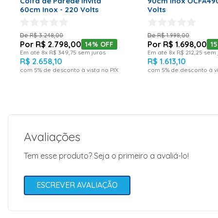
Coifa de Parede Invita
90cm Inox OCFA490
60cm Inox - 220 Volts
Volts
R$
3
.
248
,
00
R$
1
.
998
,
00
R$
2
.
798
,
00
R$
1
.
698
,
00
14%
OFF
1
Em até
8
x
R$
349
,
75
sem juros
Em até
8
x
R$
212
,
25
sem 
R$
2
.
658
,
10
R$
1
.
613
,
10
com
5
% de desconto à vista no PIX
com
5
% de desconto à vi
Avaliações
Tem esse produto? Seja o primeiro a avaliá-lo!
ESCREVER AVALIAÇÃO