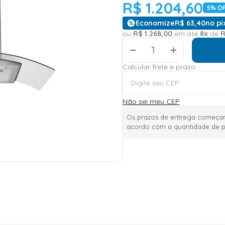
R$
1
.
204
,
60
5
% OF
Economize
R$
63
,
40
no pi
ou
R$
1
.
268
,
00
em até
8
x
de
＋
Calcular frete e prazo
Não sei meu CEP
Os prazos de entrega começam
acordo com a quantidade de p