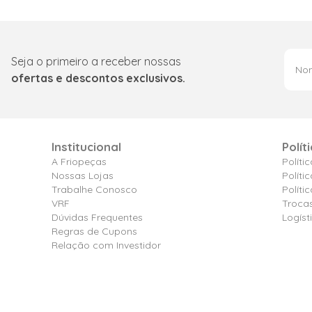
Seja o primeiro a receber nossas
ofertas e descontos exclusivos.
Institucional
Polít
A Friopeças
Políti
Nossas Lojas
Políti
Trabalhe Conosco
Polít
VRF
Troca
Dúvidas Frequentes
Logíst
Regras de Cupons
Relação com Investidor