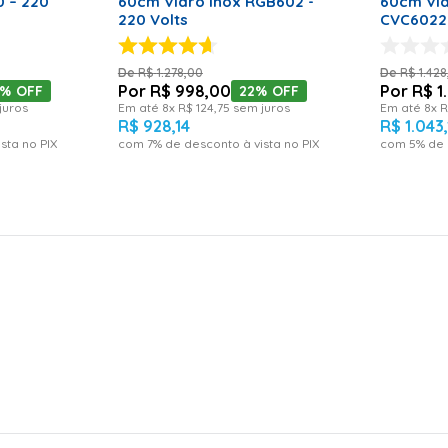
 – 220
60cm Vidro Inox RGB602 -
60cm Vid
220 Volts
CVC60220
R$
1
.
278
,
00
R$
1
.
428
R$
998
,
00
R$
1
.
5%
OFF
22%
OFF
juros
Em até
8
x
R$
124
,
75
sem juros
Em até
8
x
R
R$
928
,
14
R$
1
.
043
,
sta no PIX
com
7
% de desconto à vista no PIX
com
5
% de 