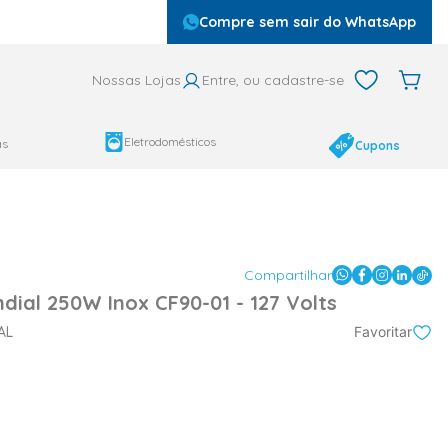
Compre sem sair do WhatsApp
Nossas Lojas
Entre, ou cadastre-se
Eletrodomésticos
as
Cupons
Compartilhar
dial 250W Inox CF90-01 - 127 Volts
AL
Favoritar