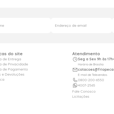
icas do site
Atendimento
ca de Entrega
Seg a Sex 9h às 17h
ca de Privacidade
Horário de Brasília
ica de Pagamento
cotacoes@friopeca
s e Devoluções
E-mail de Televendas
ica
0800-200-6550
4007-2565
Fale Conosco
Licitações