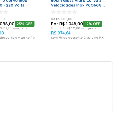
ro Curvo Inox
60cm Glass Vidro Curvo 3
 - 220 Volts
Velocidades Inox PCO60G –
127 Volts
,
00
R$
1
.
188
,
00
098
,
00
R$
1
.
048
,
00
23%
OFF
12%
OFF
$
137
,
25
sem juros
Em até
8
x
R$
131
,
00
sem juros
10
R$
974
,
64
desconto à vista no PIX
com
7
% de desconto à vista no PIX