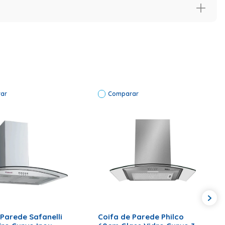
Volts Garantia: 12 meses
ar
Comparar
ONAR AO CARRINHO
ADICIONAR AO CARRINHO
 Parede Safanelli
Coifa de Parede Philco