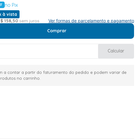
no Pix
F
x à vista
R$
158
,
50
sem juros
Ver formas de parcelamento e pagamento
Comprar
Calcular
 a contar a partir do faturamento do pedido e podem variar de
rodutos no carrinho.