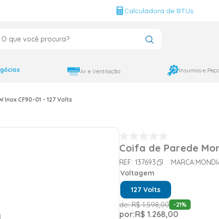
g
Calculadora de BTUs
que você procura?
CADOS
12000
gócios
Insumos e Peç
Ar e Ventilação
9000
 Inox CF90-01 - 127 Volts
18000
Coifa de Parede Mon
REF:
137693
MARCA:
MONDI
Voltagem
127 Volts
de:
R$
1
.
598
,
00
-
21
%
por:
R$
1
.
268
,
00