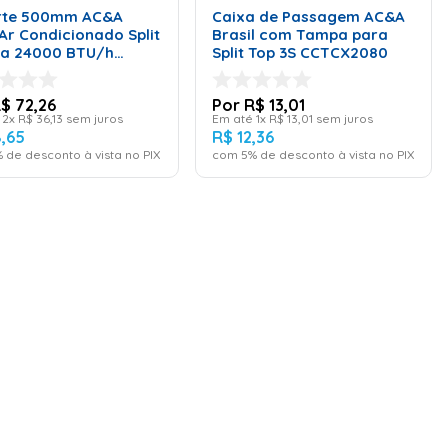
rte 500mm AC&A
Caixa de Passagem AC&A
Ar Condicionado Split
Brasil com Tampa para
 a 24000 BTU/h
Split Top 3S CCTCX2080
ero
R$
72
,
26
R$
13
,
01
é
2
x
R$
36
,
13
sem juros
Em até
1
x
R$
13
,
01
sem juros
8
,
65
R$
12
,
36
 de desconto à vista no PIX
com
5
% de desconto à vista no PIX