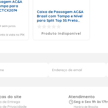
ssagem AC&A
ampa para
 CCTCX2074
Caixa de Passagem AC&A
Brasil com Tampa e Nível
para Split Top 3S Preta
CCTCX1001
9
sem juros
Produto Indisponível
nto à vista no PIX
icas do site
Atendimento
ca de Entrega
Seg a Sex 9h às 17h
ca de Privacidade
Horário de Brasília