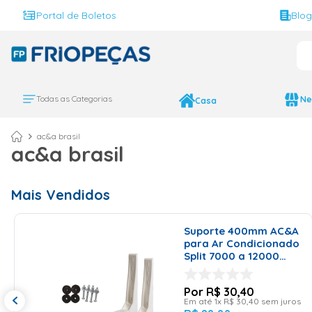
Portal de Boletos
Blo
O 
Todas as Categorias
Ne
Casa
ac&a brasil
ac&a brasil
Mais Vendidos
Suporte 400mm AC&A
para Ar Condicionado
Split 7000 a 12000
BTU/h Polímero
R$
30
,
40
Em até
1
x
R$
30
,
40
sem juros