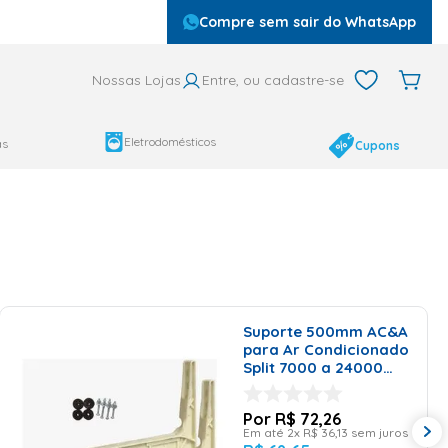
Compre sem sair do WhatsApp
Nossas Lojas
Entre, ou cadastre-se
Eletrodomésticos
as
Cupons
Suporte 500mm AC&A
para Ar Condicionado
Split 7000 a 24000
BTU/h Polímero
R$
72
,
26
Em até
2
x
R$
36
,
13
sem juros