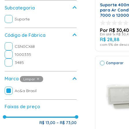
Suporte 400
Subcategoria
para Ar Condi
7000 a 1200
Suporte
Polímero
R$
30
,
40
Em até
1
x
R$
30
,
4
Código de Fábrica
R$
28
,
88
com
5
% de desco
CSN0CX68
1000335
3485
Comparar
Marca
Limpar
Ac&a Brasil
Faixas de preço
ADICI
CAR
R$ 13,00
–
R$ 73,00