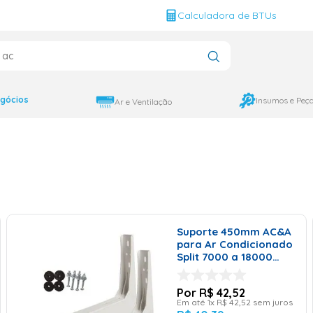
g
Calculadora de BTUs
que você procura?
gócios
Insumos e Peç
Ar e Ventilação
Suporte 450mm AC&A
para Ar Condicionado
Split 7000 a 18000
BTU/h Polímero
R$
42
,
52
Em até
1
x
R$
42
,
52
sem juros