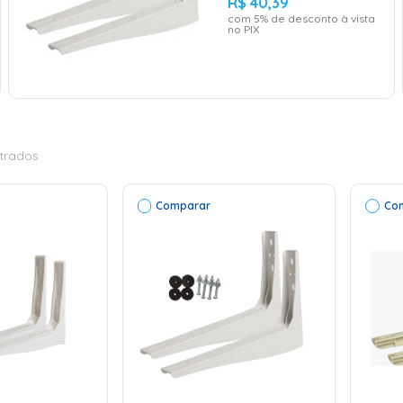
R$
40
,
39
com
5
% de desconto à vista
no PIX
trados
Comparar
Co
ONAR AO
ADICIONAR AO
RINHO
CARRINHO