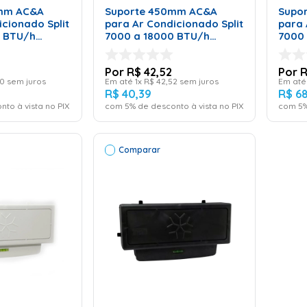
mm AC&A
Suporte 450mm AC&A
Supo
cionado Split
para Ar Condicionado Split
para 
0 BTU/h
7000 a 18000 BTU/h
7000
Polímero
Polím
R$
42
,
52
0
sem juros
Em até
1
x
R$
42
,
52
sem juros
Em at
R$
40
,
39
R$
6
nto à vista no PIX
com
5
% de desconto à vista no PIX
com
5
%
Comparar
ONAR AO
RINHO