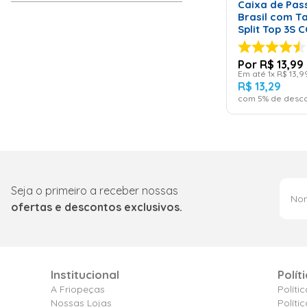
Caixa de Pa
Brasil com T
Split Top 3S
R$
13
,
99
Em até
1
x
R$
13
,
9
R$
13
,
29
com
5
% de desco
Seja o primeiro a receber nossas
ofertas e descontos exclusivos.
Institucional
Polít
A Friopeças
Políti
Nossas Lojas
Políti