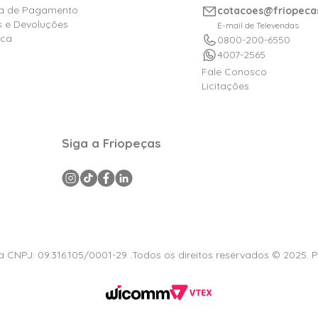
ica de Pagamento
cotacoes@friopeca
s e Devoluções
E-mail de Televendas
ica
0800-200-6550
4007-2565
Fale Conosco
Licitações
Siga a Friopeças
a CNPJ: 09.316.105/0001-29 .Todos os direitos reservados © 2025. 