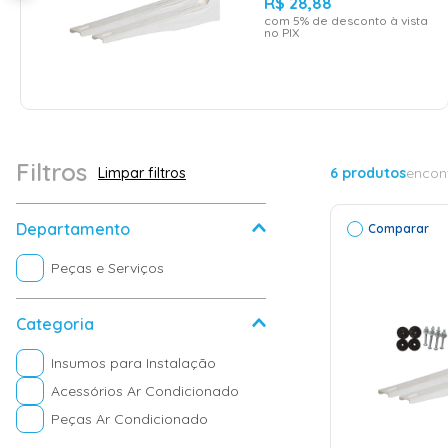
R$
28
,
88
com
5
% de desconto à vista
no PIX
Filtros
6
produtos
encon
Departamento
Comparar
Peças e Serviços
Categoria
Insumos para Instalação
Acessórios Ar Condicionado
Peças Ar Condicionado
ADICI
CAR