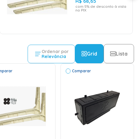
R$
68
,
65
com
5
% de desconto à vista
no PIX
Ordenar por
Grid
Lista
Relevância
mparar
Comparar
ADICIONAR AO
ADICIONAR AO
CARRINHO
CARRINHO