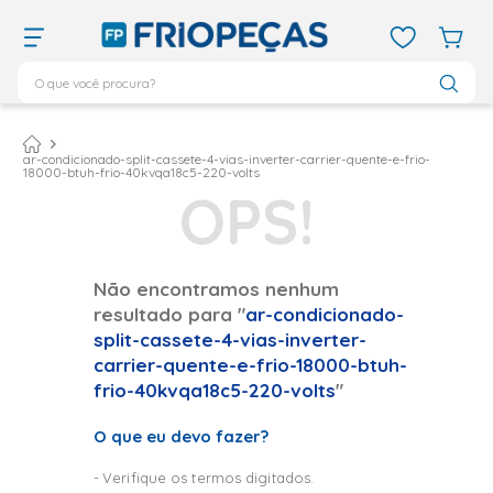
O que você procura?
TERMOS MAIS BUSCADOS
ar condicionado 12000
1
º
ar-condicionado-split-cassete-4-vias-inverter-carrier-quente-e-frio-
18000-btuh-frio-40kvqa18c5-220-volts
ar condicionado 9000
2
º
ar condicionado
3
º
ar condicionado 18000
4
º
geladeira
5
º
Não encontramos nenhum
resultado para "
ar-condicionado-
daikin
6
º
split-cassete-4-vias-inverter-
vix
7
º
carrier-quente-e-frio-18000-btuh-
frio-40kvqa18c5-220-volts
"
midea
8
º
743
9
º
O que eu devo fazer?
bebedouro
10
º
Verifique os termos digitados.