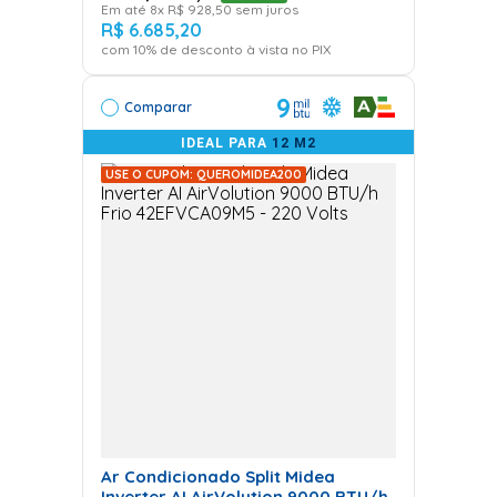
Em até
8
x
R$
928
,
50
sem juros
combinação única de funções que podem incluir
R$
6
.
685
,
20
controle remoto, temporizador e modos variados de
com
10
% de desconto à vista no PIX
resfriamento.
9
Comparar
Ar Condicionado Split
IDEAL PARA
12 M2
Inverter
USE O CUPOM: QUEROMIDEA200
Vantagens do Sistema
Inverter
O
ar condicionado Split Inverter
traz uma tecnologia
que ajusta automaticamente a velocidade do
compressor, proporcionando uma temperatura
constante com menor consumo de energia
. Esse
sistema é ideal para quem busca economia e conforto
Ar Condicionado Split Midea
ao mesmo tempo, já que evita picos de consumo.
Inverter AI AirVolution 9000 BTU/h