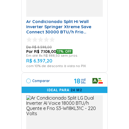
Controle de Climatização em
Diferentes Ambientes
Ar Condicionado Split Hi Wall
Inverter Springer Xtreme Save
Com o
Ar Condicionado Multi Split
, é possível
ajustar a
Connect 30000 BTU/h Frio
temperatura de cada ambiente de forma
42AGVCC30M5 – 220 Volts
independente
, garantindo conforto personalizado em
R$
8
.
598
,
00
cada espaço.
R$
7
.
108
,
00
17%
OFF
Em até
8
x
R$
888
,
50
sem juros
R$
6
.
397
,
20
Ar Condicionado
com
10
% de desconto à vista no PIX
WindFree
18
Comparar
IDEAL PARA
24 M2
Tecnologia de Climatização
Sem Corrente de Ar
O
ar condicionado WindFree
utiliza uma tecnologia
que
distribui o ar de forma suave, sem aquela corrente