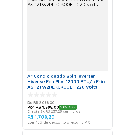
Ar Condicionado Split
Cassete
Eficiência e Discrição para
Ambientes Elegantes
O
ar condicionado Split Cassete
é uma
opção
moderna e discreta, ideal para quem busca uma
Ar Condicionado Split Inverter
Hisense Eco Plus 12000 BTU/h Frio
climatização eficiente sem comprometer o design
AS-12TW2RLRCK00E - 220 Volts
do ambiente
. Embutido no teto, ele possui um formato
elegante e saídas de ar em quatro direções,
R$
2
.
098
,
00
proporcionando uma distribuição uniforme da
R$
1
.
898
,
00
10%
OFF
temperatura em espaços amplos.
Esse modelo é
Em até
8
x
R$
237
,
25
sem juros
R$
1
.
708
,
20
amplamente utilizado em locais comerciais
com
10
% de desconto à vista no PIX
sofisticados, como lojas e escritórios, mas também
é uma excelente escolha para residências com tetos