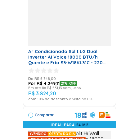
fria direta
. Essa inovação é ideal para quem busca
conforto sem o inconveniente do vento.
Características Inovadoras e
Conforto
Ar Condicionado Split LG Dual
Inverter AI Voice 18000 BTU/h
Este modelo
é perfeito para quem valoriza conforto
Quente e Frio S3-W18KL31C - 220
e tecnologia
, com uma climatização quase
Volts
imperceptível e altamente eficiente.
R$
5
.
348
,
00
R$
4
.
249
,
11
21%
OFF
Em até
8
x
R$
531
,
13
sem juros
Cortina de Ar
R$
3
.
824
,
20
com
10
% de desconto à vista no PIX
Função e Aplicações
18
Comparar
IDEAL PARA
24 M2
A
cortina de ar
cria uma barreira invisível de ar que
+VENDIDO
OFERTA DO DIA