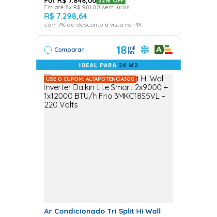
R$
7
.
848
,
00
22%
OFF
economia. Temos uma
página especial de
cupons
Em até
8
x
R$
981
,
00
sem juros
para você aproveitar as melhores marcas com preços
R$
7
.
298
,
64
ainda melhores!
com
7
% de desconto à vista no PIX
18
Dúvidas Frequentes
Comparar
IDEAL PARA
24 M2
Qual é a diferença entre Ar
USE O CUPOM: ALTAPOTENCIA300
Condicionado Split e Multi
Split?
O Multi Split permite climatizar vários ambientes com
uma única unidade externa, enquanto o Split tradicional
atende apenas a um ambiente por vez. Isso traz
economia de espaço e, muitas vezes, de energia.
O sistema Inverter realmente
Ar Condicionado Tri Split Hi Wall