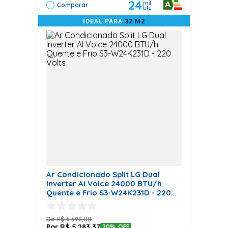
24
Comparar
rebaixados, onde a discrição é essencial.
IDEAL PARA
32 M2
Como Funciona o Ar
Condicionado Split Cassete?
A
tecnologia Split Cassete permite um
funcionamento silencioso e eficiente, mantendo o
compressor na unidade externa
. Isso
reduz os ruídos
internos
e melhora o desempenho do aparelho,
mantendo uma
climatização confortável e
homogênea
. Com tecnologias avançadas, como
controle remoto e modos de operação variados, o Split
Cassete oferece praticidade e conforto para ambientes
Ar Condicionado Split LG Dual
que exigem
alta performance e estética impecável.
Inverter AI Voice 24000 BTU/h
Quente e Frio S3-W24K231D - 220
Volts
Ar Condicionado
R$
6
.
598
,
00
R$
5
.
283
,
37
20%
OFF