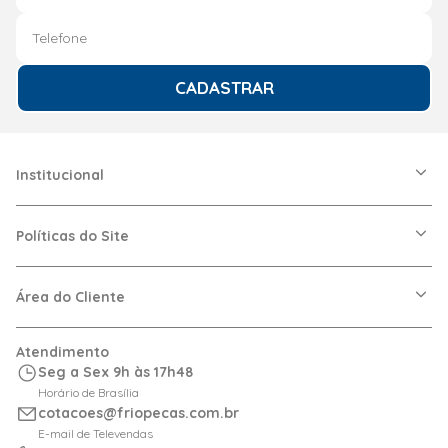
Condicionado ideal para
ambientes comerciais?
CADASTRAR
Para ambientes comerciais, é essencial considerar o
fluxo de pessoas e o tamanho do espaço. Modelos
como Cassete, Piso Teto e Cortina de Ar são ideais, pois
oferecem desempenho superior e distribuição de ar
Institucional
eficiente.
A Friopeças
Nossas Lojas
Políticas do Site
O que é a tecnologia WindFree
Trabalhe Conosco
e como ela melhora o
VRF
Política de Entrega
Dúvidas Frequentes
Política de Privacidade
Área do Cliente
conforto?
Regras de Cupons
Política de Pagamento
Relação com Investidor
Trocas e Devoluções
Minha Conta
Atendimento
Logística
Meus Pedidos
A tecnologia WindFree é projetada para distribuir o ar
Seg a Sex 9h às 17h48
Calculadora de BTUs
de maneira suave, sem corrente direta, proporcionando
Horário de Brasília
Portal de Boletos
cotacoes@friopecas.com.br
um ambiente confortável e silencioso, ideal para quem
Orçamentos
E-mail de Televendas
quer evitar o vento frio direto.