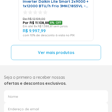
economiza energia?
Inverter Daikin Lite Smart 2x9000 +
1x12000 BTU/h Frio 3MKC18S5VL –
220 Volts
Sim! O sistema Inverter regula automaticamente a
R$
12
.
109
,
00
velocidade do compressor, o que evita picos de energia
R$
11
.
108
,
88
8%
OFF
e pode reduzir o consumo, proporcionando conforto
Em até
8
x
R$
1
.
388
,
61
sem juros
R$
9
.
997
,
99
com economia.
com
10
% de desconto à vista no PIX
Quais são as vantagens do Ar
Condicionado Portátil?
O Ar Condicionado Portátil é uma opção prática para
quem precisa de flexibilidade, pois não requer
Seja o primeiro a receber nossas
instalação fixa e pode ser movido facilmente entre
ofertas e descontos exclusivos.
ambientes. No entanto, ele tende a consumir mais
energia que os modelos fixos.
Como escolher o Ar