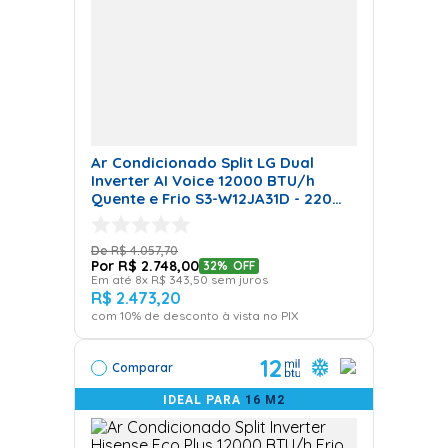
Ideal para Ambientes Amplos
O
ar condicionado Piso Teto
é uma excelente opção
para locais amplos, como salões, restaurantes e
escritórios grandes
. Sua instalação pode ser feita no
Ar Condicionado Split LG Dual
chão ou no teto, adaptando-se ao layout do espaço.
Inverter AI Voice 12000 BTU/h
Quente e Frio S3-W12JA31D - 220
Volts
Opções de Instalação e
R$
4
.
057
,
70
Desempenho
R$
2
.
748
,
00
32%
OFF
Em até
8
x
R$
343
,
50
sem juros
R$
2
.
473
,
20
com
10
% de desconto à vista no PIX
Esse tipo de
ar condicionado proporciona uma
climatização potente e uniforme, ideal para espaços
12
que necessitam de uma refrigeração intensa
. Na
Comparar
Friopeças, você encontra opções de alta durabilidade e
IDEAL PARA
16 M2
desempenho.