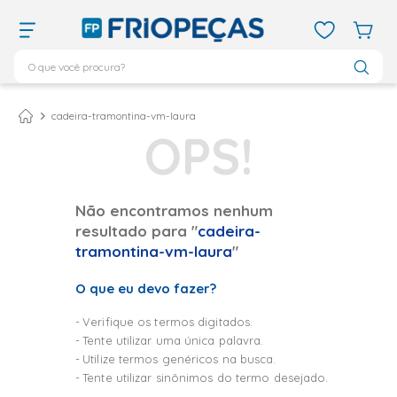
O que você procura?
TERMOS MAIS BUSCADOS
ar condicionado 12000
1
º
cadeira-tramontina-vm-laura
ar condicionado 9000
2
º
ar condicionado
3
º
ar condicionado 18000
4
º
Não encontramos nenhum
resultado para "
cadeira-
geladeira
5
º
tramontina-vm-laura
"
vix
6
º
O que eu devo fazer?
daikin
7
º
midea
8
º
Verifique os termos digitados.
Tente utilizar uma única palavra.
bebedouro
9
º
Utilize termos genéricos na busca.
tubo cobre
10
º
Tente utilizar sinônimos do termo desejado.