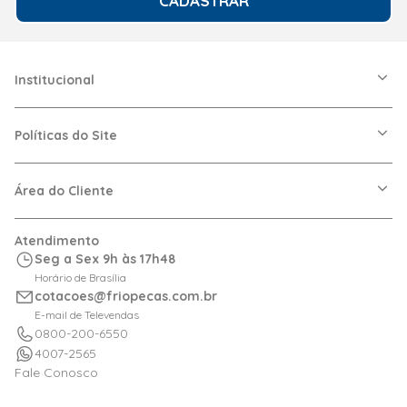
Institucional
A Friopeças
Nossas Lojas
Políticas do Site
Trabalhe Conosco
VRF
Política de Entrega
Dúvidas Frequentes
Política de Privacidade
Área do Cliente
Regras de Cupons
Política de Pagamento
Relação com Investidor
Trocas e Devoluções
Minha Conta
Atendimento
Logística
Meus Pedidos
Seg a Sex 9h às 17h48
Calculadora de BTUs
Horário de Brasília
Portal de Boletos
cotacoes@friopecas.com.br
Orçamentos
E-mail de Televendas
0800-200-6550
4007-2565
Fale Conosco
Siga a Friopeças