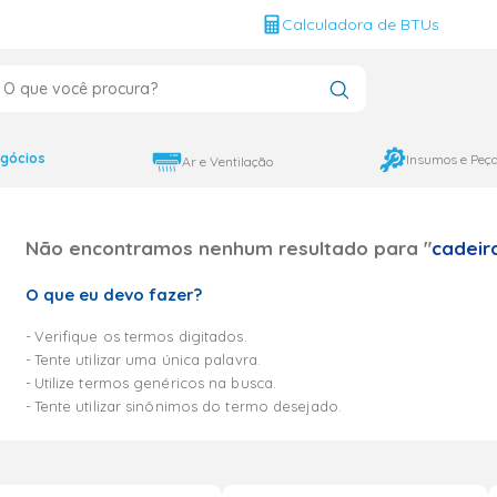
g
Calculadora de BTUs
que você procura?
CADOS
12000
gócios
Insumos e Peç
Ar e Ventilação
9000
Não encontramos nenhum resultado para "
cadeir
18000
O que eu devo fazer?
Verifique os termos digitados.
Tente utilizar uma única palavra.
Utilize termos genéricos na busca.
Tente utilizar sinônimos do termo desejado.