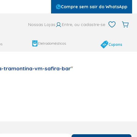
Compre sem sair do WhatsApp
Nossas Lojas
Entre, ou cadastre-se
Eletrodomésticos
as
Cupons
a-tramontina-vm-safira-bar
"