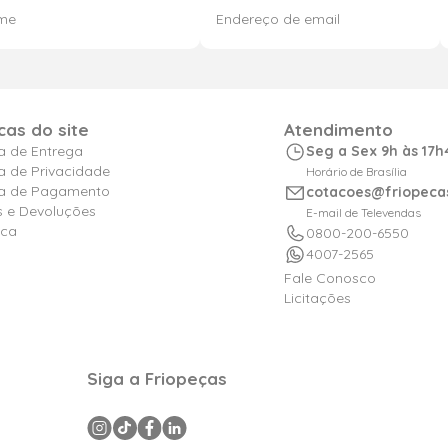
icas do site
Atendimento
ca de Entrega
Seg a Sex 9h às 17h
ca de Privacidade
Horário de Brasília
ica de Pagamento
cotacoes@friopeca
s e Devoluções
E-mail de Televendas
ica
0800-200-6550
4007-2565
Fale Conosco
Licitações
Siga a Friopeças