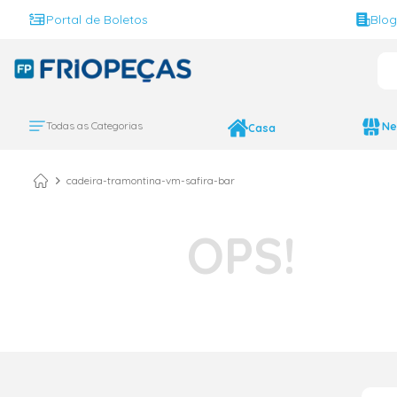
Portal de Boletos
Blo
O 
TERMOS MAIS BUS
ar condicionado 
1
º
Todas as Categorias
Ne
Casa
ar condicionado 
2
º
ar condicionado
3
º
cadeira-tramontina-vm-safira-bar
ar condicionado 
4
º
geladeira
5
º
daikin
6
º
vix
7
º
743
8
º
bebedouro
9
º
midea
10
º