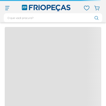
O que você procura?
Quem viu,
viu também
TERMOS MAIS BUSCADOS
Produtos frequentemente comprados juntos
ar condicionado 12000
1
º
ar condicionado 9000
2
º
ar condicionado
3
º
ar condicionado 18000
4
º
geladeira
5
º
743
6
º
daikin
7
º
bebedouro
8
º
vix
9
º
midea
10
º