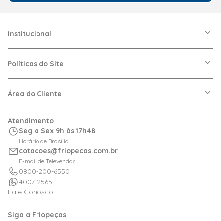
Institucional
A Friopeças
Nossas Lojas
Políticas do Site
Trabalhe Conosco
VRF
Política de Entrega
Dúvidas Frequentes
Política de Privacidade
Área do Cliente
Regras de Cupons
Política de Pagamento
Relação com Investidor
Trocas e Devoluções
Minha Conta
Atendimento
Logística
Meus Pedidos
Seg a Sex 9h às 17h48
Calculadora de BTUs
Horário de Brasília
Portal de Boletos
cotacoes@friopecas.com.br
Orçamentos
E-mail de Televendas
0800-200-6550
4007-2565
Fale Conosco
Siga a Friopeças