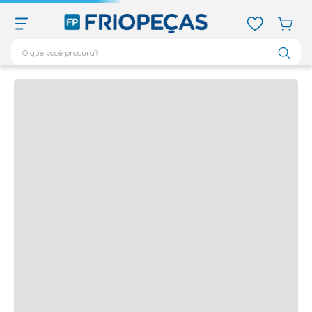
O que você procura?
Quem viu,
viu também
TERMOS MAIS BUSCADOS
Produtos frequentemente comprados juntos
ar condicionado 12000
1
º
ar condicionado 9000
2
º
ar condicionado
3
º
ar condicionado 18000
4
º
geladeira
5
º
743
6
º
daikin
7
º
vix
8
º
bebedouro
9
º
midea
10
º