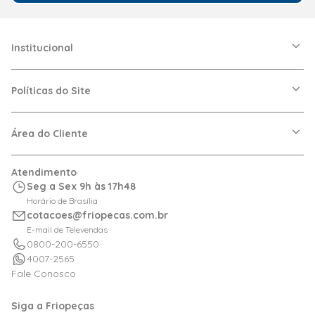
Institucional
A Friopeças
Nossas Lojas
Políticas do Site
Trabalhe Conosco
VRF
Política de Entrega
Dúvidas Frequentes
Política de Privacidade
Área do Cliente
Regras de Cupons
Política de Pagamento
Relação com Investidor
Trocas e Devoluções
Minha Conta
Atendimento
Logística
Meus Pedidos
Seg a Sex 9h às 17h48
Calculadora de BTUs
Horário de Brasília
Portal de Boletos
cotacoes@friopecas.com.br
Orçamentos
E-mail de Televendas
0800-200-6550
4007-2565
Fale Conosco
Siga a Friopeças