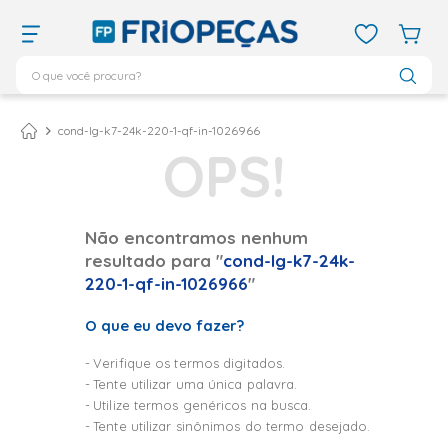
O que você procura?
TERMOS MAIS BUSCADOS
ar condicionado 12000
1
º
cond-lg-k7-24k-220-1-qf-in-1026966
ar condicionado 9000
2
º
ar condicionado
3
º
ar condicionado 18000
4
º
Não encontramos nenhum
resultado para "
cond-lg-k7-24k-
geladeira
5
º
220-1-qf-in-1026966
"
daikin
6
º
O que eu devo fazer?
vix
7
º
midea
8
º
Verifique os termos digitados.
Tente utilizar uma única palavra.
743
9
º
Utilize termos genéricos na busca.
bebedouro
10
º
Tente utilizar sinônimos do termo desejado.