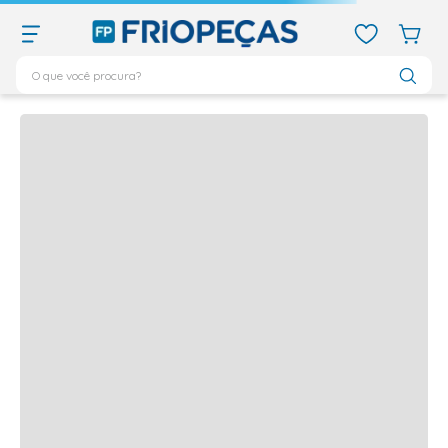
O que você procura?
Quem viu,
viu também
TERMOS MAIS BUSCADOS
Produtos frequentemente comprados juntos
ar condicionado 12000
1
º
ar condicionado 9000
2
º
ar condicionado
3
º
ar condicionado 18000
4
º
geladeira
5
º
743
6
º
daikin
7
º
vix
8
º
bebedouro
9
º
midea
10
º