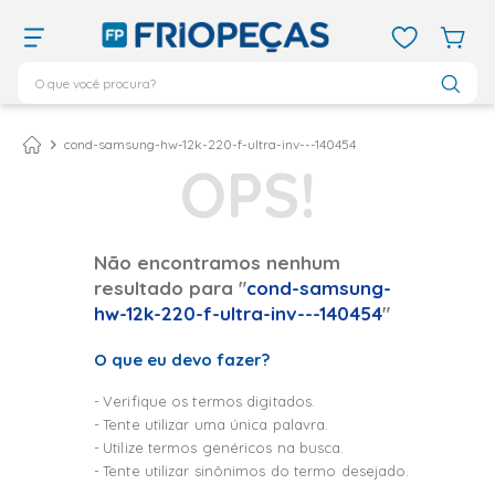
O que você procura?
TERMOS MAIS BUSCADOS
ar condicionado 12000
1
º
cond-samsung-hw-12k-220-f-ultra-inv---140454
ar condicionado 9000
2
º
ar condicionado
3
º
ar condicionado 18000
4
º
Não encontramos nenhum
resultado para "
cond-samsung-
geladeira
5
º
hw-12k-220-f-ultra-inv---140454
"
daikin
6
º
O que eu devo fazer?
vix
7
º
midea
8
º
Verifique os termos digitados.
Tente utilizar uma única palavra.
743
9
º
Utilize termos genéricos na busca.
bebedouro
10
º
Tente utilizar sinônimos do termo desejado.