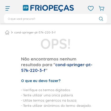
O que você procura?
TERMOS MAIS BUSCADOS
ar condicionado 12000
1
º
cond-springer-pt-57k-220-3-f
ar condicionado 9000
2
º
ar condicionado
3
º
ar condicionado 18000
4
º
Não encontramos nenhum
resultado para "
cond-springer-pt-
geladeira
5
º
57k-220-3-f
"
daikin
6
º
O que eu devo fazer?
vix
7
º
743
8
º
Verifique os termos digitados.
Tente utilizar uma única palavra.
bebedouro
9
º
Utilize termos genéricos na busca.
midea
10
º
Tente utilizar sinônimos do termo desejado.