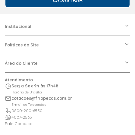
Institucional
A Friopeças
Nossas Lojas
Políticas do Site
Trabalhe Conosco
VRF
Política de Entrega
Dúvidas Frequentes
Política de Privacidade
Área do Cliente
Regras de Cupons
Política de Pagamento
Relação com Investidor
Trocas e Devoluções
Minha Conta
Atendimento
Logística
Meus Pedidos
Seg a Sex 9h às 17h48
Calculadora de BTUs
Horário de Brasília
Portal de Boletos
cotacoes@friopecas.com.br
Orçamentos
E-mail de Televendas
0800-200-6550
4007-2565
Fale Conosco
Siga a Friopeças