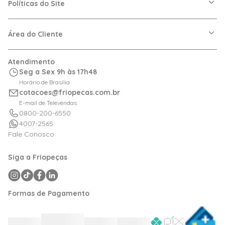
Nossas Lojas
Políticas do Site
Trabalhe Conosco
VRF
Política de Entrega
Dúvidas Frequentes
Política de Privacidade
Área do Cliente
Regras de Cupons
Política de Pagamento
Relação com Investidor
Trocas e Devoluções
Minha Conta
Atendimento
Logística
Meus Pedidos
Seg a Sex 9h às 17h48
Calculadora de BTUs
Horário de Brasília
Portal de Boletos
cotacoes@friopecas.com.br
Orçamentos
E-mail de Televendas
0800-200-6550
4007-2565
Fale Conosco
Siga a Friopeças
Formas de Pagamento