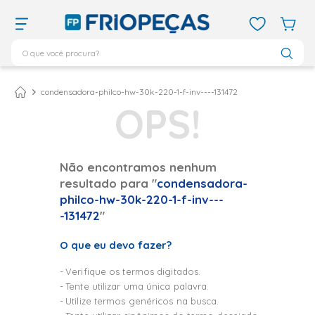
O que você procura?
TERMOS MAIS BUSCADOS
ar condicionado 12000
1
º
condensadora-philco-hw-30k-220-1-f-inv----131472
ar condicionado 9000
2
º
ar condicionado
3
º
ar condicionado 18000
4
º
Não encontramos nenhum
resultado para "
condensadora-
geladeira
5
º
philco-hw-30k-220-1-f-inv---
daikin
6
º
-131472
"
vix
7
º
O que eu devo fazer?
743
8
º
Verifique os termos digitados.
bebedouro
9
º
Tente utilizar uma única palavra.
midea
10
º
Utilize termos genéricos na busca.