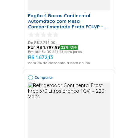
Fogão 4 Bocas Continental
Automático com Mesa
Compartimentada Preto FC4VP –
Bivolt
R$
2
.
298
,
00
R$
1
.
797
,
99
22%
OFF
Em até
8
x
R$
224
,
74
sem juros
R$
1
.
672
,
13
com
7
% de desconto à vista no PIX
Comparar