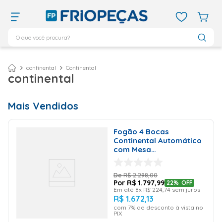
O que você procura?
TERMOS MAIS BUSCADOS
ar condicionado 12000
1
º
continental
Continental
continental
ar condicionado 9000
2
º
ar condicionado
3
º
Mais Vendidos
ar condicionado 18000
4
º
geladeira
5
º
Fogão 4 Bocas
Continental Automático
daikin
6
º
com Mesa
Compartimentada Preto
vix
7
º
FC4VP – Bivolt
R$
2
.
298
,
00
midea
8
º
R$
1
.
797
,
99
22%
OFF
Em até
8
x
R$
224
,
74
sem juros
743
9
º
R$
1
.
672
,
13
com
7
% de desconto à vista no
bebedouro
10
º
PIX