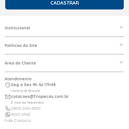
CADASTRAR
Institucional
A Friopeças
Nossas Lojas
Políticas do Site
Trabalhe Conosco
VRF
Política de Entrega
Dúvidas Frequentes
Política de Privacidade
Área do Cliente
Regras de Cupons
Política de Pagamento
Relação com Investidor
Trocas e Devoluções
Minha Conta
Atendimento
Logística
Meus Pedidos
Seg a Sex 9h às 17h48
Calculadora de BTUs
Horário de Brasília
Portal de Boletos
cotacoes@friopecas.com.br
Orçamentos
E-mail de Televendas
0800-200-6550
4007-2565
Fale Conosco