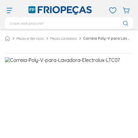
O que você procura?
TERMOS MAIS BUSCADOS
Peças e Serviços
Peças Lavadora
Correia Poly-V para Lavadora Electrolux LTC07
ar condicionado 12000
1
º
ar condicionado 9000
2
º
ar condicionado
3
º
ar condicionado 18000
4
º
geladeira
5
º
743
6
º
daikin
7
º
vix
8
º
bebedouro
9
º
midea
10
º