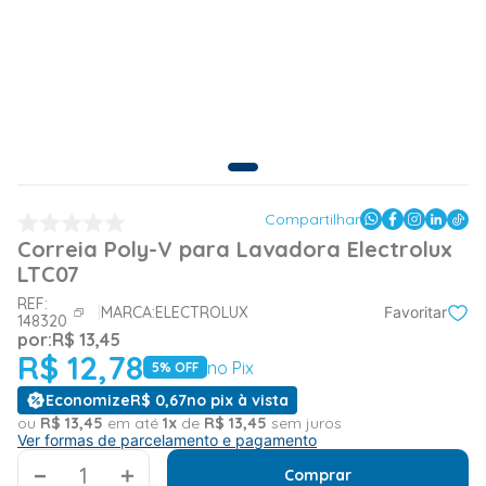
Compartilhar
Correia Poly-V para Lavadora Electrolux
LTC07
REF:
MARCA:
ELECTROLUX
Favoritar
148320
por:
R$
13
,
45
R$
12
,
78
no Pix
5
% OFF
Economize
R$
0
,
67
no pix à vista
ou
R$
13
,
45
em até
1
x
de
R$
13
,
45
sem juros
Ver formas de parcelamento e pagamento
＋
Comprar