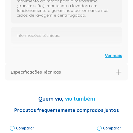
movimento do motor para o mecanismo
(transmissão), mantendo a lavadora em
funcionamento e garantindo performance nos
ciclos de lavagem e centrifugação.
Informações técnicas:
Peso real: 100,00g;
Ver mais
Especificações Técnicas
Altura real: 2,00cm;
Características
Largura real: 11,00cm;
Aplica-se nos modelos
LTC07
Quem viu,
viu também
Aplica-se em produtos da(s)
Electrolux
Comprimento real: 16,00cm;
marca(s)
Produtos frequentemente comprados juntos
Código de Fábrica
000000000041016
Código do fabricante: 000000000041016014;
Garantia
Comparar
3 meses
Comparar