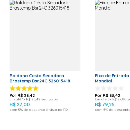
Especificação
Código EAN: 7909569038475;
Voltagem (V)
N/A
Código de referência: 148320;
Modelo
41016014
Informações Técnicas
Marca: Electrolux /
Fabricante: Electrolux;
Código de Fábrica:
000000000041016
/ Aplica-se nos
modelos: LTC07
Garantia: 03 meses.
Código de Fábrica
000000000041016
Aplica-se nos modelos: LTC07
Roldana Cesto Secadora
Eixo de Entrad
Brastemp Bsr24C 326015418
Mondial
Imagens meramente ilustrativas.
R$
28
,
42
R$
83
,
42
Em até
1
x
R$
28
,
42
sem juros
Em até
3
x
R$
27
,
80
s
R$
27
,
00
R$
79
,
25
com
5
% de desconto à vista no PIX
com
5
% de desconto 