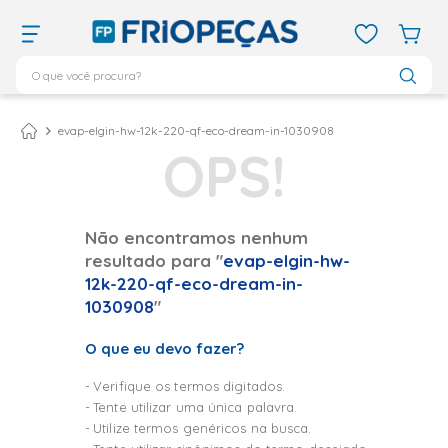
O que você procura?
TERMOS MAIS BUSCADOS
ar condicionado 12000
1
º
evap-elgin-hw-12k-220-qf-eco-dream-in-1030908
ar condicionado 9000
2
º
ar condicionado
3
º
ar condicionado 18000
4
º
Não encontramos nenhum
resultado para "
evap-elgin-hw-
geladeira
5
º
12k-220-qf-eco-dream-in-
daikin
6
º
1030908
"
vix
7
º
O que eu devo fazer?
743
8
º
Verifique os termos digitados.
bebedouro
9
º
Tente utilizar uma única palavra.
midea
10
º
Utilize termos genéricos na busca.