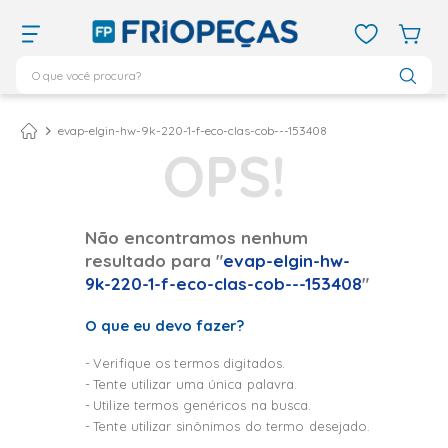
O que você procura?
TERMOS MAIS BUSCADOS
ar condicionado 12000
1
º
evap-elgin-hw-9k-220-1-f-eco-clas-cob---153408
ar condicionado 9000
2
º
ar condicionado
3
º
ar condicionado 18000
4
º
Não encontramos nenhum
resultado para "
evap-elgin-hw-
geladeira
5
º
9k-220-1-f-eco-clas-cob---153408
"
daikin
6
º
O que eu devo fazer?
vix
7
º
midea
8
º
Verifique os termos digitados.
Tente utilizar uma única palavra.
743
9
º
Utilize termos genéricos na busca.
bebedouro
10
º
Tente utilizar sinônimos do termo desejado.