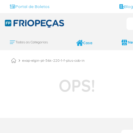
Portal de Boletos
Blo
O 
TERMOS MAIS BUS
ar condicionado 
1
º
Todas as Categorias
Ne
Casa
ar condicionado 
2
º
ar condicionado
3
º
evap-elgin-pt-56k-220-1-f-plus-cob-in
ar condicionado 
4
º
geladeira
5
º
743
6
º
daikin
7
º
vix
8
º
bebedouro
9
º
midea
10
º