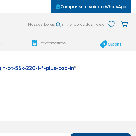
Compre sem sair do WhatsApp
Nossas Lojas
Entre, ou cadastre-se
Eletrodomésticos
as
Cupons
in-pt-56k-220-1-f-plus-cob-in
"