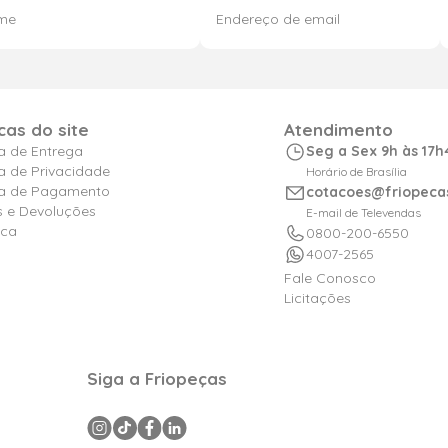
icas do site
Atendimento
ca de Entrega
Seg a Sex 9h às 17h
ca de Privacidade
Horário de Brasília
ica de Pagamento
cotacoes@friopeca
s e Devoluções
E-mail de Televendas
ica
0800-200-6550
4007-2565
Fale Conosco
Licitações
Siga a Friopeças