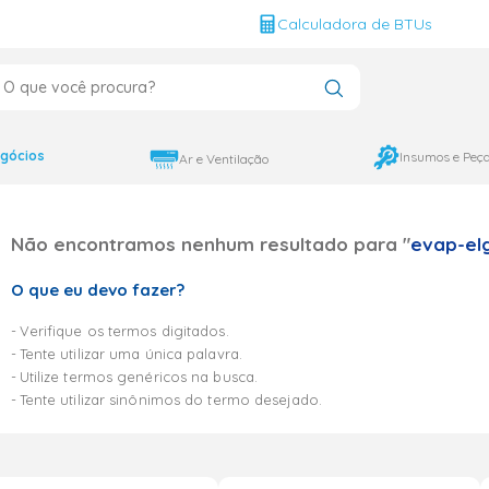
g
Calculadora de BTUs
que você procura?
CADOS
12000
gócios
Insumos e Peç
Ar e Ventilação
9000
Não encontramos nenhum resultado para "
evap-elg
18000
O que eu devo fazer?
Verifique os termos digitados.
Tente utilizar uma única palavra.
Utilize termos genéricos na busca.
Tente utilizar sinônimos do termo desejado.