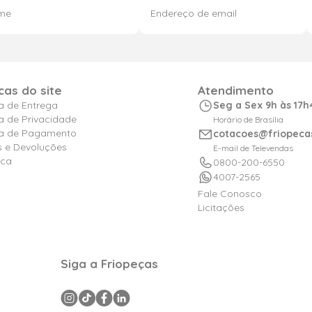
icas do site
Atendimento
ca de Entrega
Seg a Sex 9h às 17h
ca de Privacidade
Horário de Brasília
ica de Pagamento
cotacoes@friopeca
s e Devoluções
E-mail de Televendas
ica
0800-200-6550
4007-2565
Fale Conosco
Licitações
Siga a Friopeças