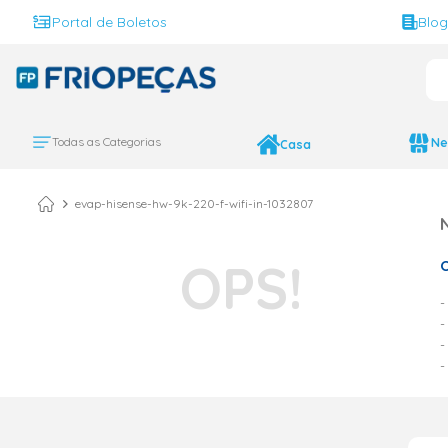
Portal de Boletos
Blo
O 
TERMOS MAIS BUS
ar condicionado 
1
º
Todas as Categorias
Ne
Casa
ar condicionado 
2
º
ar condicionado
3
º
evap-hisense-hw-9k-220-f-wifi-in-1032807
ar condicionado 
4
º
O
geladeira
5
º
daikin
6
º
vix
7
º
743
8
º
bebedouro
9
º
midea
10
º