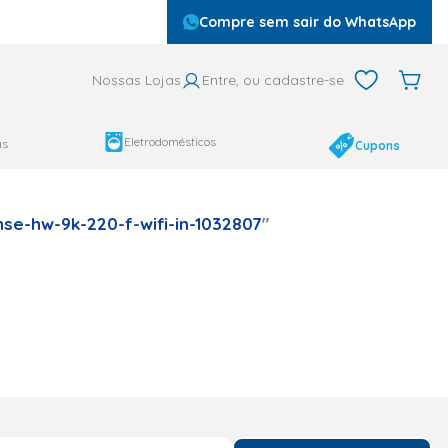
Compre sem sair do WhatsApp
Nossas Lojas
Entre, ou cadastre-se
Eletrodomésticos
as
Cupons
se-hw-9k-220-f-wifi-in-1032807
"