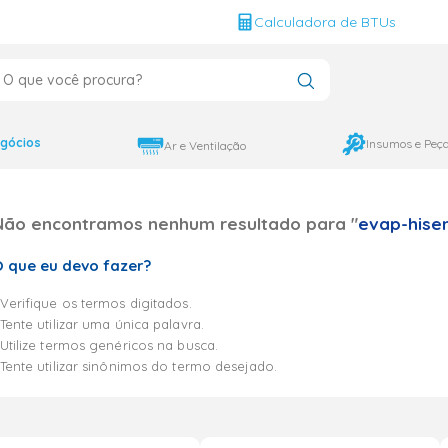
g
Calculadora de BTUs
que você procura?
CADOS
12000
gócios
Insumos e Peç
Ar e Ventilação
9000
Não encontramos nenhum resultado para "
evap-hisen
18000
 que eu devo fazer?
Verifique os termos digitados.
Tente utilizar uma única palavra.
Utilize termos genéricos na busca.
Tente utilizar sinônimos do termo desejado.