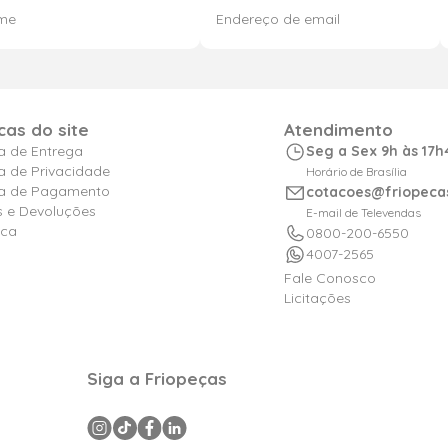
icas do site
Atendimento
ca de Entrega
Seg a Sex 9h às 17h
ca de Privacidade
Horário de Brasília
ica de Pagamento
cotacoes@friopeca
s e Devoluções
E-mail de Televendas
ica
0800-200-6550
4007-2565
Fale Conosco
Licitações
Siga a Friopeças