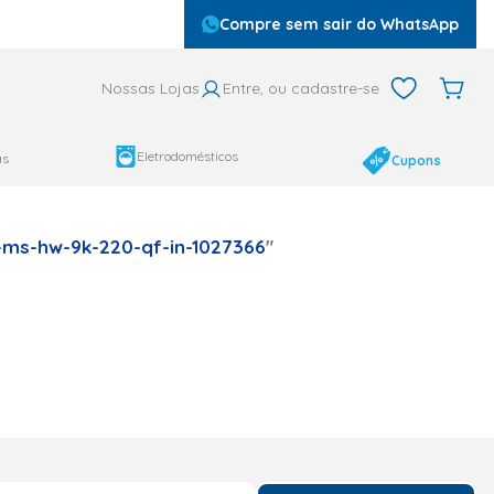
Compre sem sair do WhatsApp
Nossas Lojas
Entre, ou cadastre-se
Eletrodomésticos
as
Cupons
-ms-hw-9k-220-qf-in-1027366
"