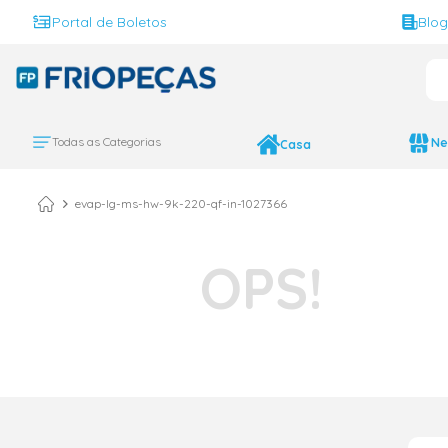
Portal de Boletos
Blo
O 
TERMOS MAIS BUS
ar condicionado 
1
º
Todas as Categorias
Ne
Casa
ar condicionado 
2
º
ar condicionado
3
º
evap-lg-ms-hw-9k-220-qf-in-1027366
ar condicionado 
4
º
geladeira
5
º
daikin
6
º
vix
7
º
midea
8
º
743
9
º
bebedouro
10
º