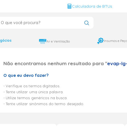
g
Calculadora de BTUs
que você procura?
CADOS
12000
gócios
Insumos e Peç
Ar e Ventilação
9000
Não encontramos nenhum resultado para "
evap-lg
18000
O que eu devo fazer?
Verifique os termos digitados.
Tente utilizar uma única palavra.
Utilize termos genéricos na busca.
Tente utilizar sinônimos do termo desejado.