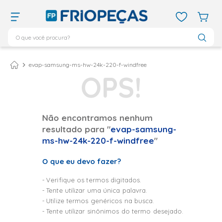
O que você procura?
TERMOS MAIS BUSCADOS
ar condicionado 12000
1
º
evap-samsung-ms-hw-24k-220-f-windfree
ar condicionado 9000
2
º
ar condicionado
3
º
ar condicionado 18000
4
º
Não encontramos nenhum
resultado para "
evap-samsung-
geladeira
5
º
ms-hw-24k-220-f-windfree
"
daikin
6
º
O que eu devo fazer?
vix
7
º
743
8
º
Verifique os termos digitados.
Tente utilizar uma única palavra.
bebedouro
9
º
Utilize termos genéricos na busca.
midea
10
º
Tente utilizar sinônimos do termo desejado.