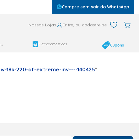
Compre sem sair do WhatsApp
Nossas Lojas
Entre, ou cadastre-se
Eletrodomésticos
as
Cupons
w-18k-220-qf-extreme-inv----140425
"