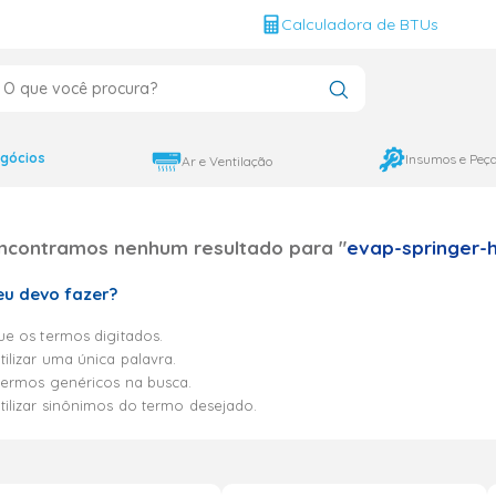
g
Calculadora de BTUs
que você procura?
CADOS
12000
gócios
Insumos e Peç
Ar e Ventilação
9000
ncontramos nenhum resultado para "
evap-springer-h
18000
eu devo fazer?
ue os termos digitados.
tilizar uma única palavra.
e termos genéricos na busca.
utilizar sinônimos do termo desejado.