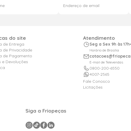
icas do site
Atendimento
ca de Entrega
Seg a Sex 9h às 17h
ca de Privacidade
Horário de Brasília
ica de Pagamento
cotacoes@friopeca
s e Devoluções
E-mail de Televendas
ica
0800-200-6550
4007-2565
Fale Conosco
Licitações
Siga a Friopeças