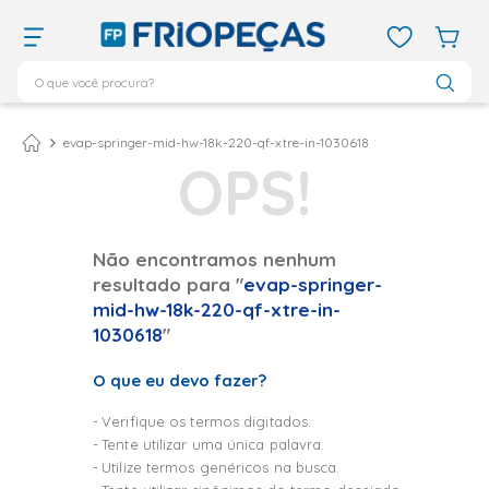
O que você procura?
TERMOS MAIS BUSCADOS
ar condicionado 12000
1
º
evap-springer-mid-hw-18k-220-qf-xtre-in-1030618
ar condicionado 9000
2
º
ar condicionado
3
º
ar condicionado 18000
4
º
Não encontramos nenhum
resultado para "
evap-springer-
geladeira
5
º
mid-hw-18k-220-qf-xtre-in-
daikin
6
º
1030618
"
vix
7
º
O que eu devo fazer?
743
8
º
Verifique os termos digitados.
bebedouro
9
º
Tente utilizar uma única palavra.
midea
10
º
Utilize termos genéricos na busca.