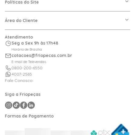
Nossas Lojas
Políticas do Site
Trabalhe Conosco
VRF
Política de Entrega
Dúvidas Frequentes
Política de Privacidade
Área do Cliente
Regras de Cupons
Política de Pagamento
Relação com Investidor
Trocas e Devoluções
Minha Conta
Atendimento
Logística
Meus Pedidos
Seg a Sex 9h às 17h48
Calculadora de BTUs
Horário de Brasília
Portal de Boletos
cotacoes@friopecas.com.br
Orçamentos
E-mail de Televendas
0800-200-6550
4007-2565
Fale Conosco
Siga a Friopeças
Formas de Pagamento