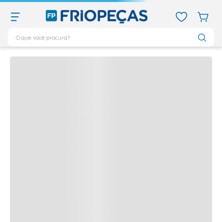
O que você procura?
Quem viu,
viu também
TERMOS MAIS BUSCADOS
Produtos frequentemente comprados juntos
ar condicionado 12000
1
º
ar condicionado 9000
2
º
ar condicionado
3
º
ar condicionado 18000
4
º
geladeira
5
º
daikin
6
º
vix
7
º
midea
8
º
743
9
º
bebedouro
10
º