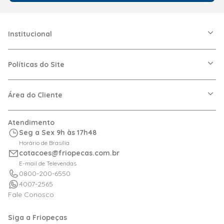
Institucional
A Friopeças
Nossas Lojas
Políticas do Site
Trabalhe Conosco
VRF
Política de Entrega
Dúvidas Frequentes
Política de Privacidade
Área do Cliente
Regras de Cupons
Política de Pagamento
Relação com Investidor
Trocas e Devoluções
Minha Conta
Atendimento
Logística
Meus Pedidos
Seg a Sex 9h às 17h48
Calculadora de BTUs
Horário de Brasília
Portal de Boletos
cotacoes@friopecas.com.br
Orçamentos
E-mail de Televendas
0800-200-6550
4007-2565
Fale Conosco
Siga a Friopeças