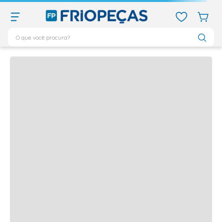
O que você procura?
Quem viu,
viu também
TERMOS MAIS BUSCADOS
Produtos frequentemente comprados juntos
ar condicionado 12000
1
º
ar condicionado 9000
2
º
ar condicionado
3
º
ar condicionado 18000
4
º
vix
5
º
geladeira
6
º
daikin
7
º
midea
8
º
bebedouro
9
º
tubo cobre
10
º