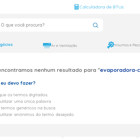
g
Calculadora de BTUs
que você procura?
CADOS
12000
gócios
Insumos e Peç
Ar e Ventilação
9000
encontramos nenhum resultado para "
evaporadora-ca
18000
 eu devo fazer?
ique os termos digitados.
utilizar uma única palavra.
ze termos genéricos na busca.
 utilizar sinônimos do termo desejado.