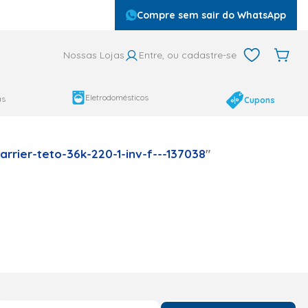
Compre sem sair do WhatsApp
Nossas Lojas
Entre, ou cadastre-se
Eletrodomésticos
as
Cupons
rrier-teto-36k-220-1-inv-f---137038
"