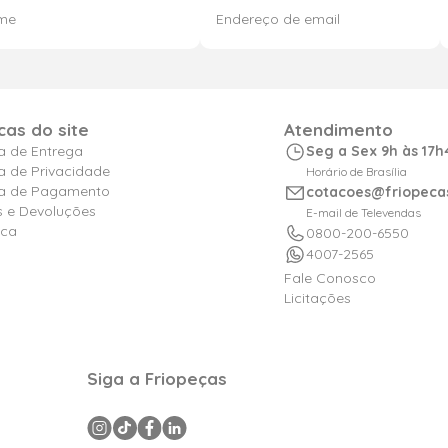
icas do site
Atendimento
ca de Entrega
Seg a Sex 9h às 17h
ca de Privacidade
Horário de Brasília
ica de Pagamento
cotacoes@friopeca
s e Devoluções
E-mail de Televendas
ica
0800-200-6550
4007-2565
Fale Conosco
Licitações
Siga a Friopeças