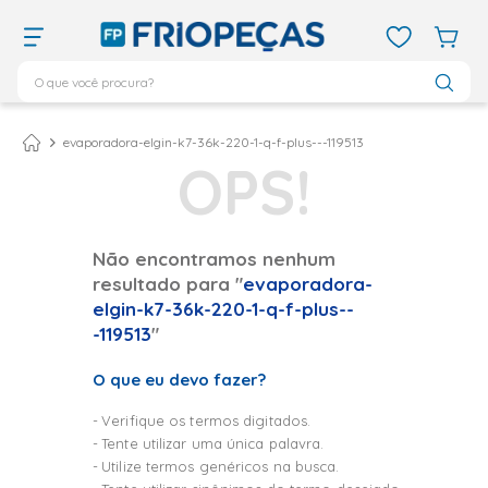
O que você procura?
TERMOS MAIS BUSCADOS
ar condicionado 12000
1
º
evaporadora-elgin-k7-36k-220-1-q-f-plus---119513
ar condicionado 9000
2
º
ar condicionado
3
º
ar condicionado 18000
4
º
Não encontramos nenhum
resultado para "
evaporadora-
geladeira
5
º
elgin-k7-36k-220-1-q-f-plus--
daikin
6
º
-119513
"
vix
7
º
O que eu devo fazer?
743
8
º
Verifique os termos digitados.
bebedouro
9
º
Tente utilizar uma única palavra.
midea
10
º
Utilize termos genéricos na busca.