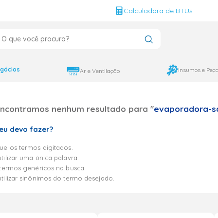
g
Calculadora de BTUs
que você procura?
CADOS
12000
gócios
Insumos e Peç
Ar e Ventilação
9000
ncontramos nenhum resultado para "
evaporadora-sa
18000
eu devo fazer?
que os termos digitados.
utilizar uma única palavra.
e termos genéricos na busca.
utilizar sinônimos do termo desejado.