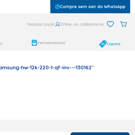
Compre sem sair do WhatsApp
Nossas Lojas
Entre, ou cadastre-se
Eletrodomésticos
as
Cupons
msung-hw-12k-220-1-qf-inv---130162
"