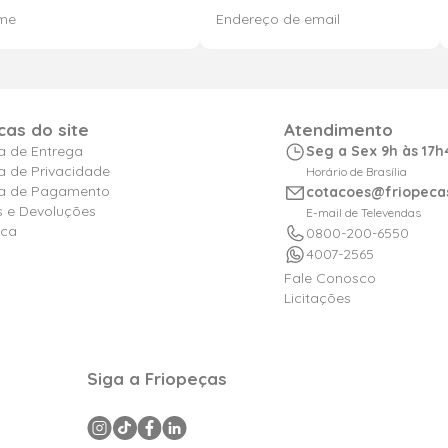
icas do site
Atendimento
ca de Entrega
Seg a Sex 9h às 17h
ca de Privacidade
Horário de Brasília
ica de Pagamento
cotacoes@friopeca
s e Devoluções
E-mail de Televendas
ica
0800-200-6550
4007-2565
Fale Conosco
Licitações
Siga a Friopeças