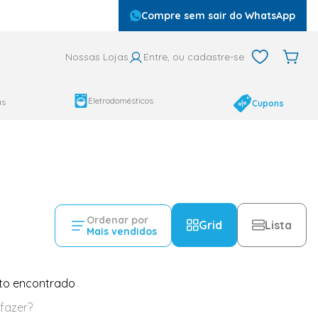
Compre sem sair do WhatsApp
Nossas Lojas
Entre, ou cadastre-se
Eletrodomésticos
as
Cupons
Ordenar por
Grid
Lista
Mais vendidos
to encontrado
fazer?