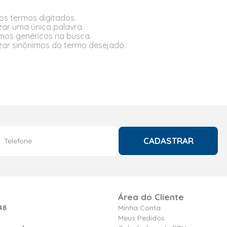
 os termos digitados.
izar uma única palavra.
ermos genéricos na busca.
lizar sinônimos do termo desejado.
CADASTRAR
Área do Cliente
48
Minha Conta
Meus Pedidos