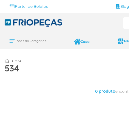
Portal de Boletos
Blo
O 
TERMOS MAIS BUS
ar condicionado 
1
º
Todas as Categorias
Ne
Casa
ar condicionado 
2
º
ar condicionado
3
º
534
534
ar condicionado 
4
º
geladeira
5
º
743
6
º
0
produto
encont
daikin
7
º
vix
8
º
bebedouro
9
º
midea
10
º