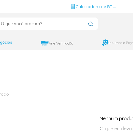
g
Calculadora de BTUs
que você procura?
CADOS
12000
gócios
Insumos e Peç
Ar e Ventilação
9000
18000
rado
Nenhum produ
O que eu devo 