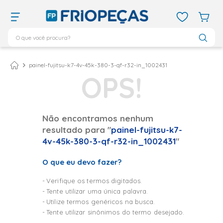
O que você procura?
TERMOS MAIS BUSCADOS
ar condicionado 12000
1
º
painel-fujitsu-k7-4v-45k-380-3-qf-r32-in_1002431
ar condicionado 9000
2
º
ar condicionado
3
º
ar condicionado 18000
4
º
Não encontramos nenhum
resultado para "
painel-fujitsu-k7-
geladeira
5
º
4v-45k-380-3-qf-r32-in_1002431
"
daikin
6
º
O que eu devo fazer?
vix
7
º
midea
8
º
Verifique os termos digitados.
Tente utilizar uma única palavra.
743
9
º
Utilize termos genéricos na busca.
bebedouro
10
º
Tente utilizar sinônimos do termo desejado.