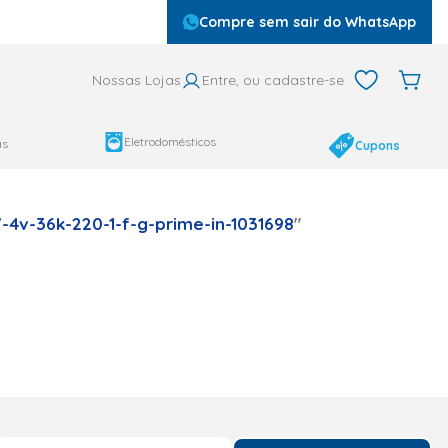
Compre sem sair do WhatsApp
Nossas Lojas
Entre, ou cadastre-se
Eletrodomésticos
as
Cupons
-4v-36k-220-1-f-g-prime-in-1031698
"