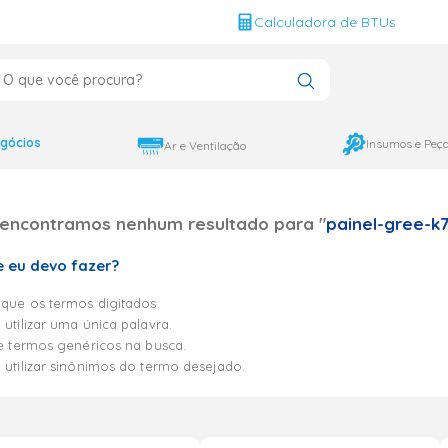
g
Calculadora de BTUs
que você procura?
CADOS
12000
gócios
Insumos e Peç
Ar e Ventilação
9000
encontramos nenhum resultado para "
painel-gree-k7
18000
 eu devo fazer?
ique os termos digitados.
 utilizar uma única palavra.
ze termos genéricos na busca.
 utilizar sinônimos do termo desejado.