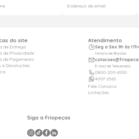
icas do site
Atendimento
ca de Entrega
Seg a Sex 9h às 17h
ca de Privacidade
Horário de Brasília
ica de Pagamento
cotacoes@friopeca
s e Devoluções
E-mail de Televendas
ica
0800-200-6550
4007-2565
Fale Conosco
Licitações
Siga a Friopeças