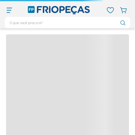
O que você procura?
Quem viu,
viu também
TERMOS MAIS BUSCADOS
Produtos frequentemente comprados juntos
ar condicionado 12000
1
º
ar condicionado 9000
2
º
ar condicionado
3
º
ar condicionado 18000
4
º
geladeira
5
º
743
6
º
daikin
7
º
vix
8
º
bebedouro
9
º
midea
10
º