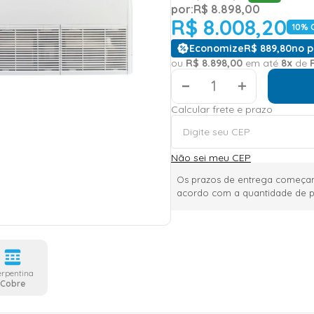
por:
R$
8
.
898
,
00
R$
8
.
008
,
20
10
% 
Economize
R$
889
,
80
no p
ou
R$
8
.
898
,
00
em até
8
x
de
＋
Calcular frete e prazo
Não sei meu CEP
Os prazos de entrega começam
acordo com a quantidade de p
erpentina
Cobre