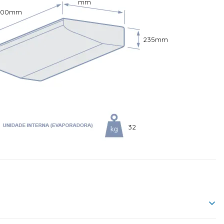
mm
200
mm
235
mm
32