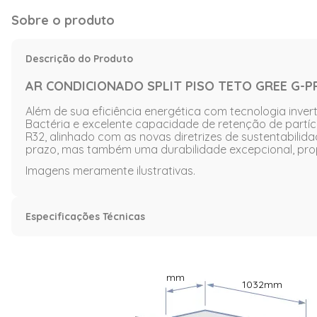
Sobre o produto
Descrição do Produto
AR CONDICIONADO SPLIT PISO TETO GREE G-P
Além de sua eficiência energética com tecnologia inver
Bactéria e excelente capacidade de retenção de partíc
R32, alinhado com as novas diretrizes de sustentabil
prazo, mas também uma durabilidade excepcional, propo
Imagens meramente ilustrativas.
Especificações Técnicas
Características
Capacidade (BTU/h)
36.000 BTU
mm
1032
mm
Voltagem
220 Volts
Ciclo
Frio