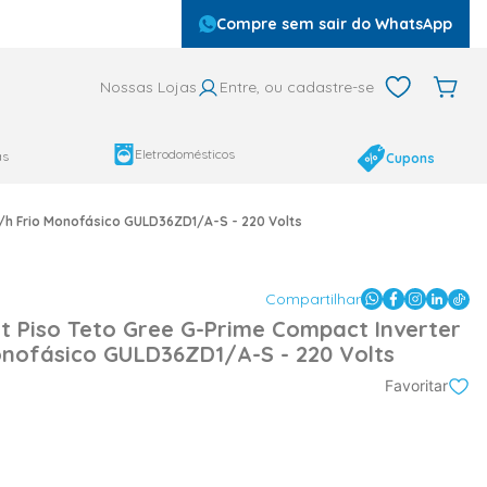
Compre sem sair do WhatsApp
Nossas Lojas
Entre, ou cadastre-se
Eletrodomésticos
as
Cupons
/h Frio Monofásico GULD36ZD1/A-S - 220 Volts
Compartilhar
it Piso Teto Gree G-Prime Compact Inverter
nofásico GULD36ZD1/A-S - 220 Volts
Favoritar