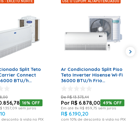
IS - EXCETO NORTE
USE O CUPOM: ALTAPOTENCIA300
ONAR AO CARRINHO
ADICIONAR AO CARRINHO
cionado Split Teto
Ar Condicionado Split Piso
 Carrier Connect
Teto Inverter Hisense Wi-Fi
36000 BTU/h
36000 BTU/h Frio
 Frio Monofásico -
Monofásico AUW-36T4RKC –
s
220 Volts
8
,
00
R$
13
.
373
,
44
0
.
856
,
78
R$
6
.
878
,
00
16%
OFF
49%
OFF
$
1
.
357
,
09
sem juros
Em até
8
x
R$
859
,
75
sem juros
,
10
R$
6
.
190
,
20
 desconto à vista no PIX
com
10
% de desconto à vista no PIX