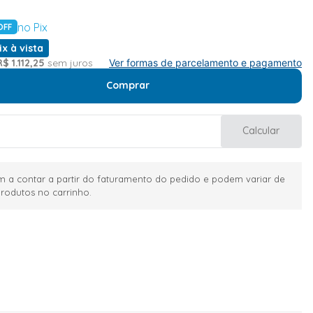
no Pix
OFF
ix à vista
R$
1
.
112
,
25
sem juros
Ver formas de parcelamento e pagamento
Comprar
Calcular
 a contar a partir do faturamento do pedido e podem variar de
rodutos no carrinho.