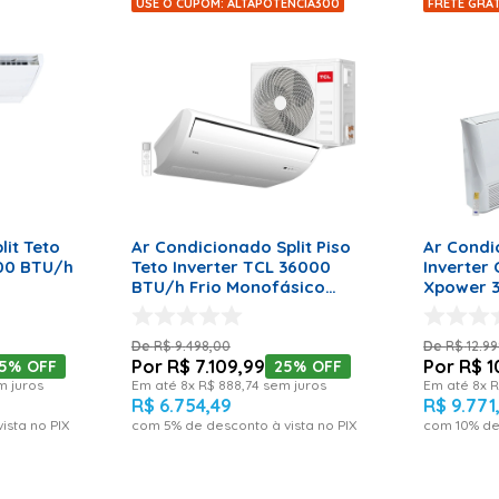
USE O CUPOM: ALTAPOTENCIA300
FRETE GRÁT
RRINHO
ADICIONAR AO CARRINHO
ADICI
lit Teto
Ar Condicionado Split Piso
Ar Condi
000 BTU/h
Teto Inverter TCL 36000
Inverter
BTU/h Frio Monofásico
Xpower 
 Volts
TAC-36CSGS/CF-INV - 220
Quente e
Volts
220 Volt
R$
9
.
498
,
00
R$
12
.
99
R$
7
.
109
,
99
R$
1
25%
OFF
25%
OFF
 juros
Em até
8
x
R$
888
,
74
sem juros
Em até
8
x
R
R$
6
.
754
,
49
R$
9
.
771
ista no PIX
com
5
% de desconto à vista no PIX
com
10
% de