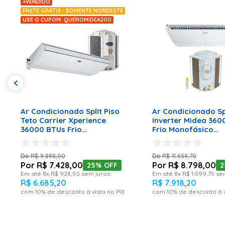
+VENDIDO
FRETE GRÁTIS - SOMENTE NORDESTE
USE O CUPOM: QUEROMIDEA200
ADICIONAR AO CARRINHO
ADICIONAR AO CA
Ar Condicionado Split Piso
Ar Condicionado Sp
Teto Carrier Xperience
Inverter Midea 36
36000 BTUs Frio
Frio Monofásico
Monofásico 42ZQB36C5 220
42ZQVF36M5C - 220
Volts
R$
9
.
898
,
00
R$
11
.
659
,
70
R$
7
.
428
,
00
R$
8
.
798
,
00
25%
OFF
Em até
8
x
R$
928
,
50
sem juros
Em até
8
x
R$
1
.
099
,
75
sem
R$
6
.
685
,
20
R$
7
.
918
,
20
com
10
% de desconto à vista no PIX
com
10
% de desconto à v