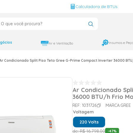
g
Calculadora de BTUs
que você procura?
CADOS
12000
gócios
Insumos e Peç
Ar e Ventilação
9000
Ar Condicionado Split Piso Teto Gree G-Prime Compact Inverter 36000 BTU
18000
Ar Condicionado Spl
36000 BTU/h Frio Mo
REF:
1031726
MARCA:
GREE
Voltagem
220 Volts
de:
R$
16
.
798
,
00
-
47
%