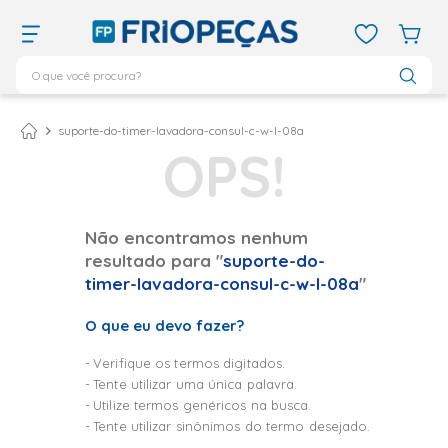
O que você procura?
TERMOS MAIS BUSCADOS
ar condicionado 12000
1
º
suporte-do-timer-lavadora-consul-c-w-l-08a
ar condicionado 9000
2
º
ar condicionado
3
º
ar condicionado 18000
4
º
Não encontramos nenhum
resultado para "
suporte-do-
geladeira
5
º
timer-lavadora-consul-c-w-l-08a
"
daikin
6
º
O que eu devo fazer?
vix
7
º
743
8
º
Verifique os termos digitados.
Tente utilizar uma única palavra.
bebedouro
9
º
Utilize termos genéricos na busca.
midea
10
º
Tente utilizar sinônimos do termo desejado.