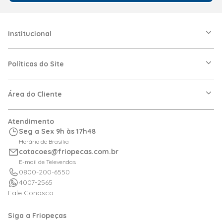
Institucional
A Friopeças
Nossas Lojas
Políticas do Site
Trabalhe Conosco
VRF
Política de Entrega
Dúvidas Frequentes
Política de Privacidade
Área do Cliente
Regras de Cupons
Política de Pagamento
Relação com Investidor
Trocas e Devoluções
Minha Conta
Atendimento
Logística
Meus Pedidos
Seg a Sex 9h às 17h48
Calculadora de BTUs
Horário de Brasília
Portal de Boletos
cotacoes@friopecas.com.br
Orçamentos
E-mail de Televendas
0800-200-6550
4007-2565
Fale Conosco
Siga a Friopeças