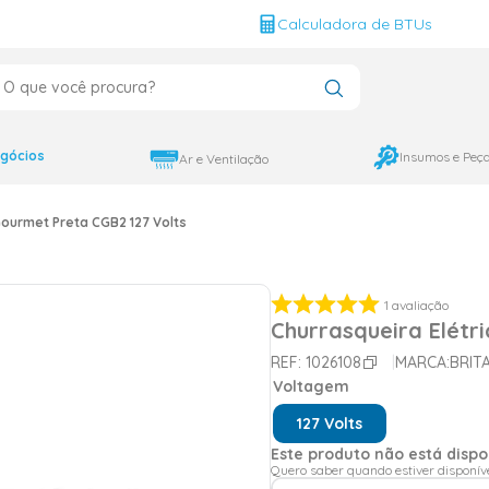
g
Calculadora de BTUs
que você procura?
CADOS
12000
gócios
Insumos e Peç
Ar e Ventilação
9000
Gourmet Preta CGB2 127 Volts
18000
1
avaliação
Churrasqueira Elétr
REF:
1026108
MARCA:
BRIT
Voltagem
127 Volts
Este produto não está disp
Quero saber quando estiver disponív