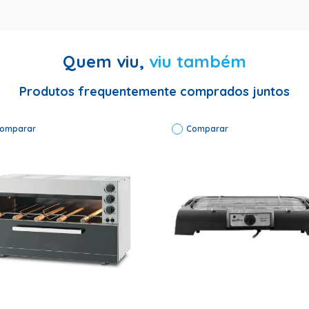
saudável
Quem viu,
viu também
066701121 Marca: Britânia Tipo do Produto: Churrasqueira Elétrica 
Produtos frequentemente comprados juntos
loja confiável que oferece entrega rápida, produtos originais e ga
omparar
Comparar