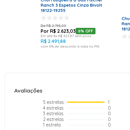
Ranch 3 Espetos Cinza Bivolt
18122-19255
Chu
Ran
R$
2
.
798
,
00
181
R$
2
.
623
,
03
6%
OFF
Em até
8
x
R$
327
,
87
sem juros
R$
2
.
491
,
88
com
5
% de desconto à vista no PIX
Avaliações
5
estrelas
1
4
estrelas
0
3
estrelas
0
2
estrelas
0
1
estrela
0