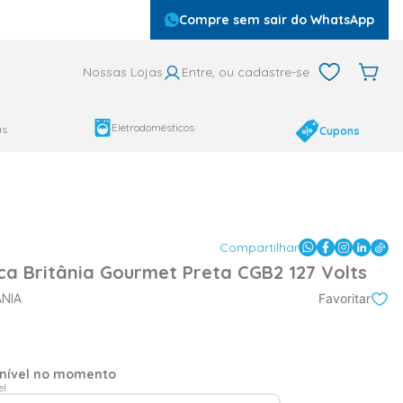
Compre sem sair do WhatsApp
Nossas Lojas
Entre, ou cadastre-se
Eletrodomésticos
as
Cupons
Compartilhar
ica Britânia Gourmet Preta CGB2 127 Volts
ANIA
Favoritar
onível no momento
el