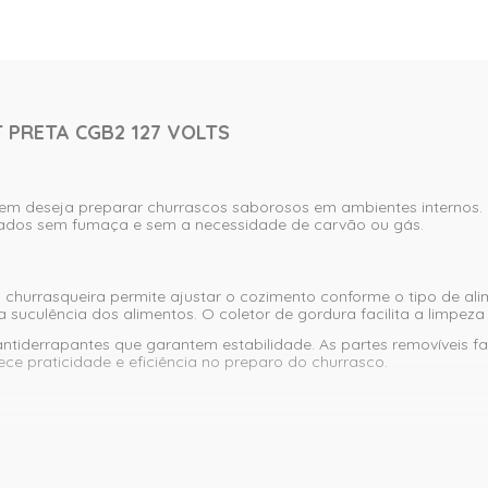
 PRETA CGB2 127 VOLTS
uem deseja preparar churrascos saborosos em ambientes internos.
lhados sem fumaça e sem a necessidade de carvão ou gás.
churrasqueira permite ajustar o cozimento conforme o tipo de ali
a suculência dos alimentos. O coletor de gordura facilita a limpez
antiderrapantes que garantem estabilidade. As partes removíveis f
ce praticidade e eficiência no preparo do churrasco.
ência
zimento