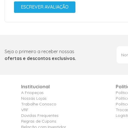
ESCREVER AVALIAÇÃO
Seja o primeiro a receber nossas
ofertas e descontos exclusivos.
Institucional
Polít
A Friopeças
Políti
Nossas Lojas
Políti
Trabalhe Conosco
Polít
VRF
Troca
Dúvidas Frequentes
Logíst
Regras de Cupons
Relação com Investidor