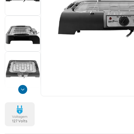
Voltagem
127 Volts