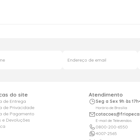
icas do site
Atendimento
ca de Entrega
Seg a Sex 9h às 17h
ca de Privacidade
Horário de Brasília
ica de Pagamento
cotacoes@friopeca
s e Devoluções
E-mail de Televendas
ica
0800-200-6550
4007-2565