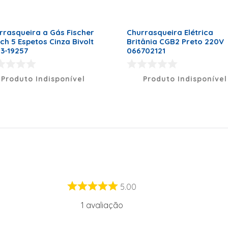
rrasqueira a Gás Fischer
Churrasqueira Elétrica
ch 5 Espetos Cinza Bivolt
Britânia CGB2 Preto 220V
23-19257
066702121
Produto Indisponível
Produto Indisponível
5.00
1
avaliação