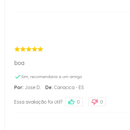
boa
Sim, recomendaria a um amigo
Por
:
Jose D.
De
:
Cariacica - ES
Essa avaliação foi útil?
0
0