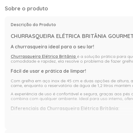
Sobre o produto
Descrição do Produto
CHURRASQUEIRA ELÉTRICA BRITÂNIA GOURMET
A churrasqueira ideal para o seu lar!
Churrasqueira Elétrica Britânia
é a solução prática para q
comodidade e rapidez, ela resolve o problema de fazer gre
Fácil de usar e prática de limpar!
Com grelha em aço inox de 45 cm e duas opções de altura, a 
carne, enquanto o reservatório de água de 1,2 litros mantém 
A experiência de uso é confortável e segura, graças aos pés 
combina com qualquer ambiente. Ideal para uso interno, ofere
Diferenciais da Churrasqueira Elétrica Britânia:
Grelha em aço inox com 45 cm e ajuste de altura
Reservatório de água de 1,2 litros para manter sucul
Seletor de temperatura para controle preciso do co