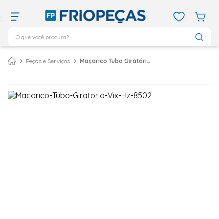
O que você procura?
TERMOS MAIS BUSCADOS
Peças e Serviços
Maçarico Tubo Giratório Vix Hz-8502
ar condicionado 12000
1
º
ar condicionado 9000
2
º
ar condicionado
3
º
ar condicionado 18000
4
º
geladeira
5
º
daikin
6
º
vix
7
º
midea
8
º
743
9
º
bebedouro
10
º