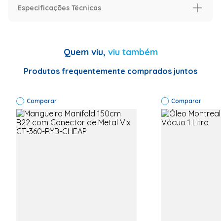
Especificações Técnicas
Controle de chama ajustável
Especificação
Informações Técnicas
Garantia:
Quem viu,
viu também
03 meses
Código de
fabricação:
Produtos frequentemente comprados juntos
HZ-8502
Numero
original:
Comparar
HZ-8502
Comparar