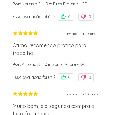
Por
:
Narcisio S.
De
:
Pires Ferreira - CE
Essa avaliação foi útil?
0
0
Enviado há
10 anos
Ótimo recomendo prático para
trabalho
Por
:
Antonio S.
De
:
Santo André - SP
Essa avaliação foi útil?
0
0
Enviado há
10 anos
Muito bom, é a segunda compra q
faço, farei mais.