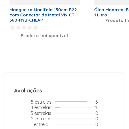
Mangueira Manifold 150cm R22
Óleo Montreal 
com Conector de Metal Vix CT-
1 Litro
360-RYB-CHEAP
Produto I
Produto Indisponível
Avaliações
5
estrelas
6
4
estrelas
1
3
estrelas
0
2
estrelas
0
1
estrela
0