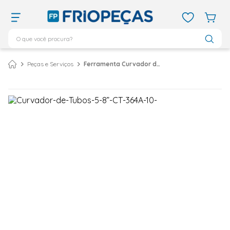
O que você procura?
TERMOS MAIS BUSCADOS
Peças e Serviços
Ferramenta Curvador de Tubo Vix 5/8 CT-364-10
ar condicionado 12000
1
º
ar condicionado 9000
2
º
ar condicionado
3
º
ar condicionado 18000
4
º
geladeira
5
º
daikin
6
º
vix
7
º
midea
8
º
743
9
º
bebedouro
10
º