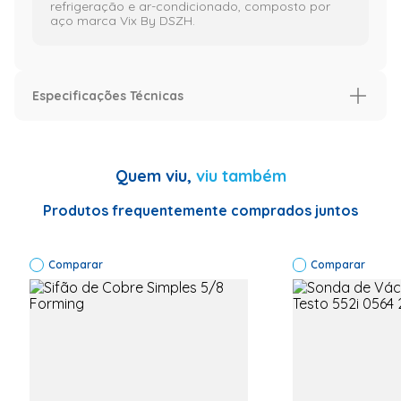
refrigeração e ar-condicionado, composto por
aço marca Vix By DSZH.
Especificações Técnicas
Especificação
Informações Técnicas
Curvador
Quem viu,
viu também
de Tubos
5/8” CT-
364A-10
Produtos frequentemente comprados juntos
Cor: Prata
e preto 1
ano de
Comparar
garantia
Comparar
Código do
fabricante:
CT-364A-10
Número
Original:
CT-364A-10