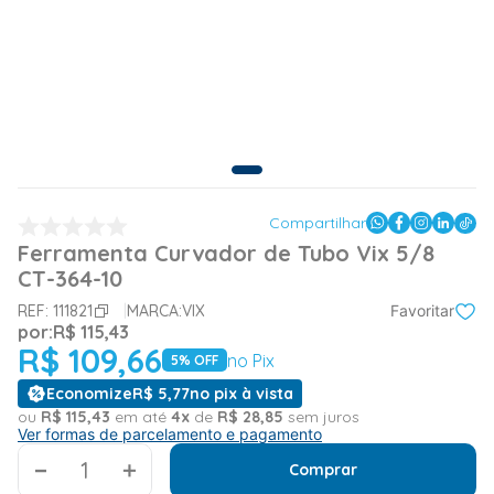
Compartilhar
Ferramenta Curvador de Tubo Vix 5/8
CT-364-10
REF:
111821
MARCA:
VIX
Favoritar
por:
R$
115
,
43
R$
109
,
66
no Pix
5
% OFF
Economize
R$
5
,
77
no pix à vista
ou
R$
115
,
43
em até
4
x
de
R$
28
,
85
sem juros
Ver formas de parcelamento e pagamento
＋
Comprar