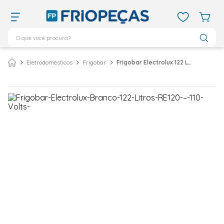
O que você procura?
TERMOS MAIS BUSCADOS
Eletrodomésticos
Frigobar
Frigobar Electrolux 122 Litros Branco RE120 - 127 Volts
ar condicionado 12000
1
º
ar condicionado 9000
2
º
ar condicionado
3
º
ar condicionado 18000
4
º
geladeira
5
º
743
6
º
daikin
7
º
bebedouro
8
º
vix
9
º
midea
10
º