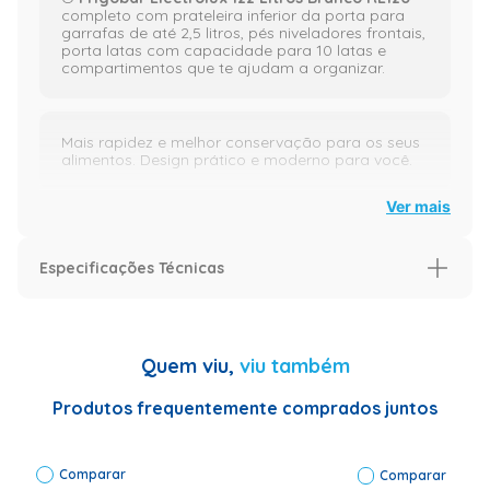
completo com prateleira inferior da porta para
garrafas de até 2,5 litros, pés niveladores frontais,
porta latas com capacidade para 10 latas e
compartimentos que te ajudam a organizar.
Mais rapidez e melhor conservação para os seus
alimentos. Design prático e moderno para você.
Ver mais
Compartimentos Ideais para os seus Alimentos
:
Especificações Técnicas
Compartimentos que te ajudam a organizar o seu
Especificação
frigobar.
Garantia (Meses)
12
Quem viu,
viu também
compartimento cold drink que gela bebidas rapidamente,
Especificações Técnicas
Tipo: Vertical
economizando tempo,
Volume útil (L):
Produtos frequentemente comprados juntos
122 Litros Painel
compartimento flex box que facilita a abertura para colocar e
retirar alimentos proporcionando mais espaço e melhor organização
Eletrônico: Não
interna
Pes
Comparar
Niveladores:
Comparar
compartimento extra frio para melhor conservação dos alimentos