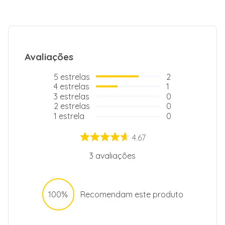
Melhor conservação dos alimentos e mais rapidez
para gelá-los.
Avaliações
Compartimento Flex Box:
5
estrelas
2
4
estrelas
1
Facilita a abertura para colocar e retirar
3
estrelas
0
alimentos proporcionando mais espaço e melhor
2
estrelas
0
organização interna.
1
estrela
0
4.67
Controle de temperatura:
3
avaliações
Regula a temperatura conforme necessidade.
Economiza energia e preserva melhor os
alimentos.
100%
Recomendam este produto
Porta reversível: