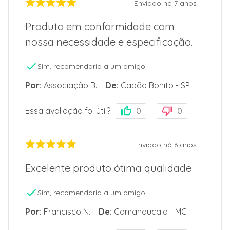
Enviado há
7 anos
Melhor transparência e visibilidade.
Produto em conformidade com
nossa necessidade e especificação.
Prateleira inferior da porta para garrafas:
Sim, recomendaria a um amigo
Capacidade para garrafas de até 2,5l.
Por
:
Associação B.
De
:
Capão Bonito - SP
Essa avaliação foi útil?
0
0
Tampa do compartimento Flex Box reversível
para prateleira extra:
Enviado há
6 anos
Proporciona mais espaço e melhor organização
interna.
Excelente produto ótima qualidade
Sim, recomendaria a um amigo
Imagens Meramente Ilustrativas.
Por
:
Francisco N.
De
:
Camanducaia - MG