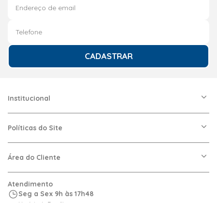
CADASTRAR
Institucional
A Friopeças
Nossas Lojas
Políticas do Site
Trabalhe Conosco
VRF
Política de Entrega
Dúvidas Frequentes
Política de Privacidade
Área do Cliente
Regras de Cupons
Política de Pagamento
Relação com Investidor
Trocas e Devoluções
Minha Conta
Atendimento
Logística
Meus Pedidos
Seg a Sex 9h às 17h48
Calculadora de BTUs
Horário de Brasília
Portal de Boletos
cotacoes@friopecas.com.br
Orçamentos