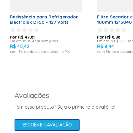
Resistência para Refrigerador
Filtro Secador c
Electrolux DF50 – 127 Volts
100mm 1215040
R$
47
,
81
R$
8
,
88
Em até
1
x
R$
47
,
81
sem juros
Em até
1
x
R$
8
,
88
sem
R$
45
,
42
R$
8
,
44
com
5
% de desconto à vista no PIX
com
5
% de desconto 
Avaliações
Tem esse produto? Seja o primeiro a avaliá-lo!
ESCREVER AVALIAÇÃO