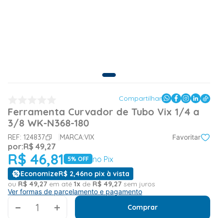
Compartilhar
Ferramenta Curvador de Tubo Vix 1/4 a
3/8 WK-N368-180
REF:
124837
MARCA:
VIX
Favoritar
por:
R$
49
,
27
R$
46
,
81
no Pix
5
% OFF
Economize
R$
2
,
46
no pix à vista
ou
R$
49
,
27
em até
1
x
de
R$
49
,
27
sem juros
Ver formas de parcelamento e pagamento
＋
Comprar