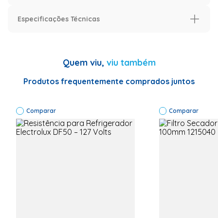
Especificações Técnicas
Especificação
Informações Técnicas
Garantia: 1
Quem viu,
viu também
ano
Codigo de
fabrica:
Produtos frequentemente comprados juntos
WK-N368-
180
Numero
Comparar
original:
Comparar
WK-N368-
180