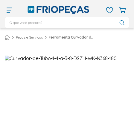
O que você procura?
TERMOS MAIS BUSCADOS
Peças e Serviços
Ferramenta Curvador de Tubo Vix 1/4 a 3/8 WK-N368-180
ar condicionado 12000
1
º
ar condicionado 9000
2
º
ar condicionado
3
º
ar condicionado 18000
4
º
geladeira
5
º
daikin
6
º
vix
7
º
midea
8
º
743
9
º
bebedouro
10
º