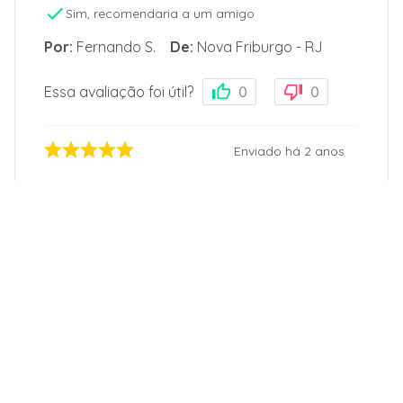
Sim, recomendaria a um amigo
Por
:
Fernando S.
De
:
Nova Friburgo - RJ
Essa avaliação foi útil?
0
0
Enviado há
2 anos
Muito bom , prático, silencioso, tudo
perfeito
Sim, recomendaria a um amigo
Por
:
Silvia P.
De
:
São Paulo - SP
Essa avaliação foi útil?
0
0