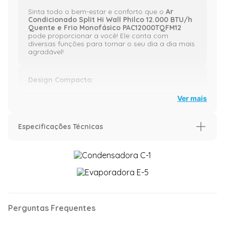
Sinta todo o bem-estar e conforto que o
Ar
Condicionado Split Hi Wall Philco 12.000 BTU/h
Quente e Frio Monofásico PAC12000TQFM12
pode proporcionar a você! Ele conta com
diversas funções para tornar o seu dia a dia mais
agradável!
Design Compacto:
Ver mais
Ocupa menor espaço para instalação.
Especificações Técnicas
Modos de operação:
Características
Cool:
Capacidade (BTU/h)
12.000 BTU
464
mm
Voltagem
220 Volts
Permite refrigerar o ambiente.
mm
Classificação Energética
A
790
mm
Perguntas Frequentes
mm
Ciclo
Quente e
Heat:
Frio