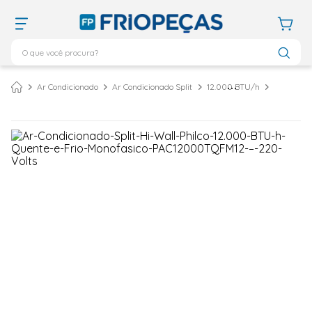
O que você procura?
TERMOS MAIS BUSCADOS
Ar Condicionado
Ar Condicionado Split
12.000 BTU/h
ar condicionado 12000
1
º
ar condicionado 9000
2
º
ar condicionado
3
º
ar condicionado 18000
4
º
geladeira
5
º
daikin
6
º
vix
7
º
743
8
º
bebedouro
9
º
midea
10
º