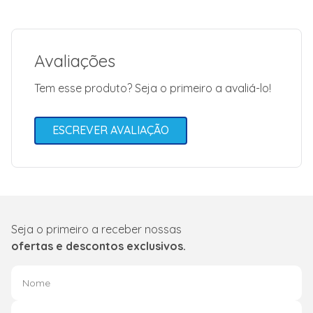
Dimensão
Produto
(AXLXP): 470 x
600 x 200 mm
Dimensão
Avaliações
Embalagem
(AXLXP): 510 x
670 x 230 mm
Tem esse produto? Seja o primeiro a avaliá-lo!
Marca
Safanelli
Código de Fábrica
CVC60127
ESCREVER AVALIAÇÃO
Voltagem (V)
127 Volts
Peso Líquido (kg)
8
Dimensões (A x L x P)
47 x 60 x 20
Vídeo
<iframe width="560"
Seja o primeiro a receber nossas
src="https://www
title="YouTube vide
ofertas e descontos exclusivos.
allow="acceleromete
encrypted-media; gy
share" allowfullscr
Modelo
CVC60127