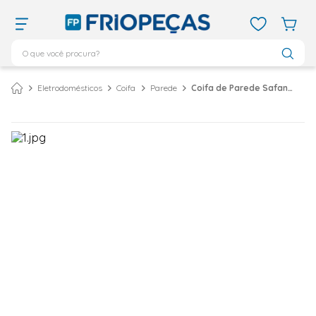
O que você procura?
TERMOS MAIS BUSCADOS
Eletrodomésticos
Coifa
Parede
Coifa de Parede Safanelli 60cm Vidro Curvo Inox CVC60127 - 127 Volts
ar condicionado 12000
1
º
ar condicionado 9000
2
º
ar condicionado
3
º
ar condicionado 18000
4
º
geladeira
5
º
743
6
º
daikin
7
º
vix
8
º
bebedouro
9
º
midea
10
º