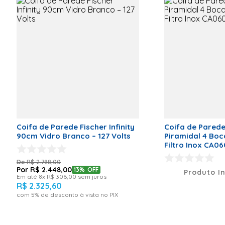
Depurador 3
Velocidades
Manta de carvão ativado:
Iluminação
Manta de
Carvão Ativado
Filtros de
Responsável por filtrar o ar, absorvendo o odor e
Gordura
a gordura do ambiente.
Acabamento
Moderno
Acabamento
em Aço
Escovado/Vidro
Temperado
Potência da
lâmpada: 2 x
2w LED
Coifa de Parede Fischer Infinity
Coifa de Pared
Potência do
90cm Vidro Branco – 127 Volts
Piramidal 4 Bo
Motor: 74w
Filtro Inox CA06
Vazão: 450
m³/h Peso
R$
2
.
798
,
00
Líquido: 8 Kg
R$
2
.
448
,
00
13%
OFF
Produto I
Peso Bruto: 9,1
Em até
8
x
R$
306
,
00
sem juros
Kg Código do
R$
2
.
325
,
60
fabricante:
com
5
% de desconto à vista no PIX
CVC60127
Número
Original:
CVC60127