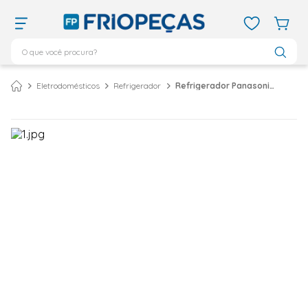
O que você procura?
TERMOS MAIS BUSCADOS
Eletrodomésticos
Refrigerador
Refrigerador Panasonic Frost Free 435 Litros Aço Escovado BT50 - 127 Volts
ar condicionado 12000
1
º
ar condicionado 9000
2
º
ar condicionado
3
º
ar condicionado 18000
4
º
geladeira
5
º
743
6
º
daikin
7
º
vix
8
º
bebedouro
9
º
midea
10
º