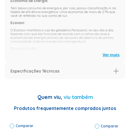
Economia de Energia:
Tem baixo consumo de energia e, por isso, possui classificação A na
tabela de eficiência energética. Uma economia de mais de 27% que
você vê refletida na sua conta de luz.
Econavi:
O Econavi monitora o uso da geladeira Panasonic no seu dia a dia,
fazendo com que ela funcione de acordo com a rotina da casa e
economizando energia através de sensores de abertura de portas,
luminosidade (interna e externa) e temperatura.
Desodorizador:
Ver mais
Elimina o odor indesejado causado por alimentos dentro da geladeira.
Mais Espaço no Freezer:
Com o refrigerador frost free BT50, espaço é o que não vai faltar.
Especificações Técnicas
Além de prateleiras profundas para potes de sorvete de 2 litros, esta
geladeira também conta com um freezer que comporta até 95 litros
de alimento.
Especificação
Imagens meramente Ilustrativas.
Garantia (Meses)
12
Quem viu,
viu também
Especificações Técnicas
Código de
Fábrica: NR-
Produtos frequentemente comprados juntos
BT50BD3XA
Marca:
Panasonic
Comparar
Capacidade:
Comparar