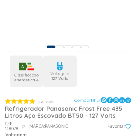
A
Voltagem
Classificação
127 Volts
energética A
Compartilhar
1
avaliação
Refrigerador Panasonic Frost Free 435
Litros Aço Escovado BT50 - 127 Volts
REF:
MARCA:
PANASONIC
Favoritar
148078
Voltagem