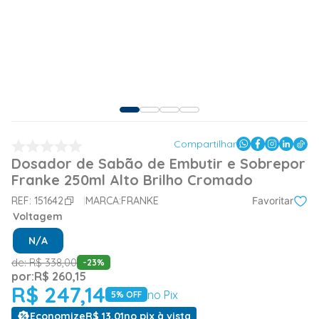
Compartilhar
Dosador de Sabão de Embutir e Sobrepor
Franke 250ml Alto Brilho Cromado
REF:
151642
MARCA:
FRANKE
Favoritar
Voltagem
N/A
de:
R$
338
,
00
-
23
%
por:
R$
260
,
15
R$
247
,
14
no Pix
5
% OFF
Economize
R$
13
,
01
no pix à vista