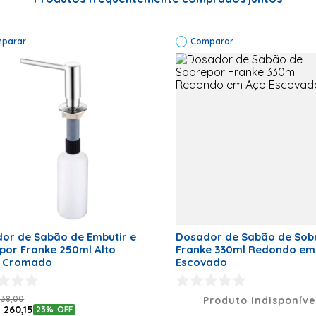
Especificações Técnicas
Código de
Fábrica:
08326
Capacidade: 250ml;
parar
Comparar
Marca:
Franke Tipo
do Produto:
Instalação: Embutir e Sobrepor;
Dosador de
Sabão
Capacidade:
250ml
Formato: Redondo;
Instalação:
Embutir e
Sobrepor
Cor: Inox;
Formato:
Redondo
Cor: Inox
Garantia: 12
Código do fabricante: 08326;
meses
Código de Fábrica
08326
Código EAN: 7892162083266;
or de Sabão de Embutir e
Dosador de Sabão de Sob
Marca
Franke
Franke 250ml Alto
Franke 330ml Redondo em Aço
o Cromado
Escovado
Peso Líquido (kg)
0,23
Código de referência: 151642;
Dimensões (A x L x P)
28,5 x 10,3
338
,
00
Produto Indisponíve
x 10,3
$
260
,
15
23%
OFF
Fabricante: Franke;