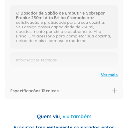
O
Dosador de Sabão de Embutir e Sobrepor
Franke 250ml Alto Brilho Cromado
traz
sofisticação e praticidade para a sua cozinha.
Seu design possui capacidade de 250ml,
abastecimento por cima e acabamento Alto
Brilho. Um acessório para completar sua cozinha,
deixando mais charmosa e moderna.
Informações técnicas:
Ver mais
Peso real: 230,00g;
Especificações Técnicas
Altura real: 28,50cm;
Info Landing Page
Largura real: 10,30cm;
Modelo
Smart
Quem viu,
viu também
Especificação
Produtos frequentemente comprados juntos
Comprimento real: 10,30cm;