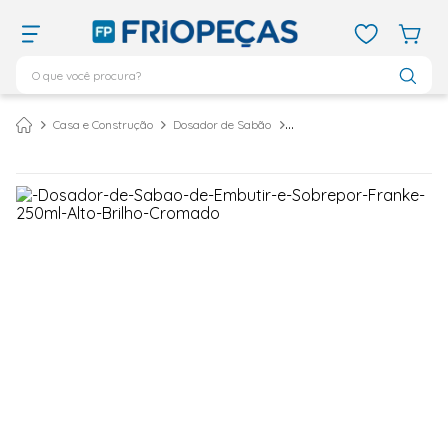
O que você procura?
TERMOS MAIS BUSCADOS
Casa e Construção
Dosador de Sabão
Dosador de Sabão de Embutir e Sobrepor Franke 250ml Alto Brilho Cromado
ar condicionado 12000
1
º
ar condicionado 9000
2
º
ar condicionado
3
º
ar condicionado 18000
4
º
geladeira
5
º
vix
6
º
daikin
7
º
midea
8
º
bebedouro
9
º
tubo cobre
10
º