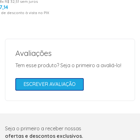
8
x
R$
32
,
51
sem juros
Video
<iframe width="560"
7
,
14
src="https://www.
 de desconto à vista no PIX
title="YouTube vide
Garantia: 12 meses;
allow="acceleromete
encrypted-media; gy
allowfullscreen></i
Imagens meramente ilustrativas.
Garantia
12
Modelo
Smart
Avaliações
___________________________________________
Tem esse produto? Seja o primeiro a avaliá-lo!
ESCREVER AVALIAÇÃO
Seja o primeiro a receber nossas
ofertas e descontos exclusivos.