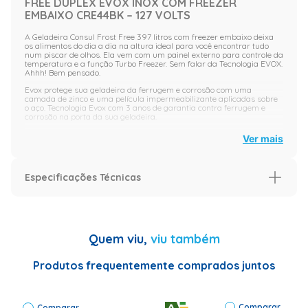
FREE DUPLEX EVOX INOX COM FREEZER
EMBAIXO CRE44BK – 127 VOLTS
A Geladeira Consul Frost Free 397 litros com freezer embaixo deixa
os alimentos do dia a dia na altura ideal para você encontrar tudo
num piscar de olhos. Ela vem com um painel externo para controle da
temperatura e a função Turbo Freezer. Sem falar da Tecnologia EVOX.
Ahhh! Bem pensado.
Evox protege sua geladeira da ferrugem e corrosão com uma
camada de zinco e uma película impermeabilizante aplicadas sobre
o aço. Tecnologia Evox com 3 anos de garantia contra ferrugem e
corrosão na porta da sua geladeira.
Controle facilmente a temperatura do refrigerador e do freezer de
Ver mais
maneira independente sem precisar abrir a porta.
A função Turbo Freezer te ajuda a congelar os alimentos mais rápido.
Para acionar a função, basta acionar o controle externo.
Especificações Técnicas
O gavetão agora está à altura das suas mãos no refrigerador,
facilitando a organização e limpeza. Além de manter as frutas,
verduras e legumes fresquinhos.
Especificação
Imagem Meramente Ilustrativa.
Garantia (Meses)
12
Quem viu,
viu também
Especificações Técnicas
PORTA-OVOS :
Sim PORTA LATAS:
Produtos frequentemente comprados juntos
Não NÚMERO DE
PORTA-OVOS: 2
PORTA LATAS
REMOVÍVEL: Não
Comparar
Comparar