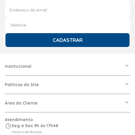
CADASTRAR
Institucional
A Friopeças
Nossas Lojas
Políticas do Site
Trabalhe Conosco
VRF
Política de Entrega
Dúvidas Frequentes
Política de Privacidade
Área do Cliente
Regras de Cupons
Política de Pagamento
Relação com Investidor
Trocas e Devoluções
Minha Conta
Atendimento
Logística
Meus Pedidos
Seg a Sex 9h às 17h48
Calculadora de BTUs
Horário de Brasília
Portal de Boletos