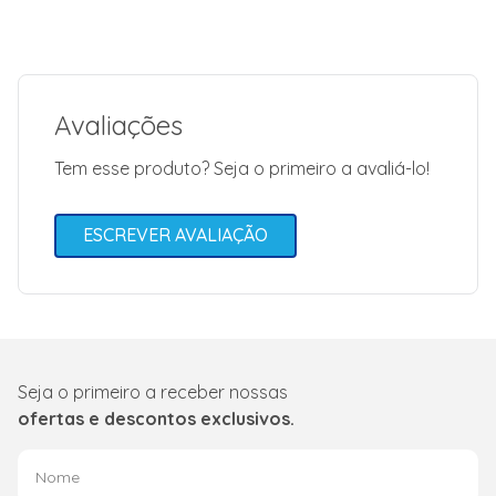
Modelo
CRE44BK
Tipo de Degelo
Frost free
Capacidade Total
397 L
Avaliações
É frigobar
Não
Tem esse produto? Seja o primeiro a avaliá-lo!
ESCREVER AVALIAÇÃO
Seja o primeiro a receber nossas
ofertas e descontos exclusivos.