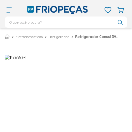
O que você procura?
TERMOS MAIS BUSCADOS
Eletrodomésticos
Refrigerador
Refrigerador Consul 397 Litros Frost Free Duplex Evox Inox Com Freezer Embaixo CRE44BK – 127 Volts
ar condicionado 12000
1
º
ar condicionado 9000
2
º
ar condicionado
3
º
ar condicionado 18000
4
º
geladeira
5
º
daikin
6
º
vix
7
º
743
8
º
bebedouro
9
º
midea
10
º