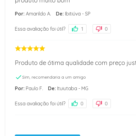
produto muito bom
Por
:
Amarildo A.
De
:
Ibitiúva - SP
Essa avaliação foi útil?
1
0
Produto de ótima qualidade com preço just
Sim, recomendaria a um amigo
Por
:
Paulo F.
De
:
Ituiutaba - MG
Essa avaliação foi útil?
0
0