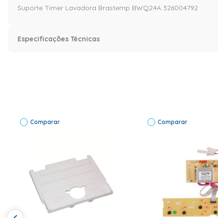
Suporte Timer Lavadora Brastemp BWQ24A 326004792
Especificações Técnicas
Características
Aplica-se em produtos da(s)
Brastemp
marca(s)
Código de Fábrica
326004792
Comparar
Comparar