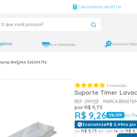
g
Calculadora de BTUs
que você procura?
CADOS
12000
gócios
Insumos e Peç
Ar e Ventilação
9000
astemp BWQ24A 326004792
18000
3
avaliações
Suporte Timer Lava
REF:
29111
MARCA:
BRASTE
por:
R$
9
,
75
R$
9
,
26
no Pi
5
% OFF
Economize
R$
0
,
49
no pix 
ou
R$
9
,
75
em até
1
x
de
R$
9
,