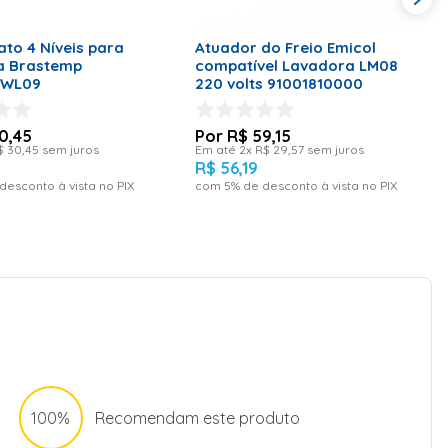
ONAR AO CARRINHO
ADICIONAR AO CARRINHO
ato 4 Níveis para
Atuador do Freio Emicol
a Brastemp
compatível Lavadora LM08
BWL09
220 volts 91001810000
0
,
45
R$
59
,
15
$
30
,
45
sem juros
Em até
2
x
R$
29
,
57
sem juros
R$
56
,
19
desconto à vista no PIX
com
5
% de desconto à vista no PIX
100%
Recomendam este produto