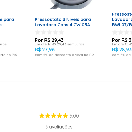
RRINHO
ADICI
ADICIONAR AO CARRINHO
e
Pressost
ce para
Pressostato 3 Níveis para
Lavador
p
Lavadora Consul CWI05A
BWL07/
R$
29
,
43
R$
3
uros
Em até
1
x
R$
29
,
43
sem juros
Em até
1
x
R
R$
27
,
96
R$
28
,
93
sta no PIX
com
5
% de desconto à vista no PIX
com
5
% de 
5.00
3
avaliações