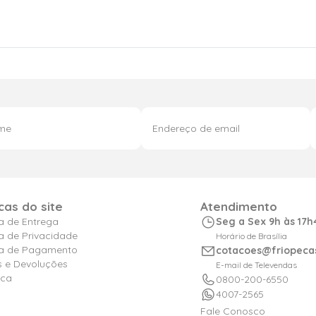
icas do site
Atendimento
ca de Entrega
Seg a Sex 9h às 17h
ca de Privacidade
Horário de Brasília
ica de Pagamento
cotacoes@friopeca
s e Devoluções
E-mail de Televendas
ica
0800-200-6550
4007-2565
Fale Conosco