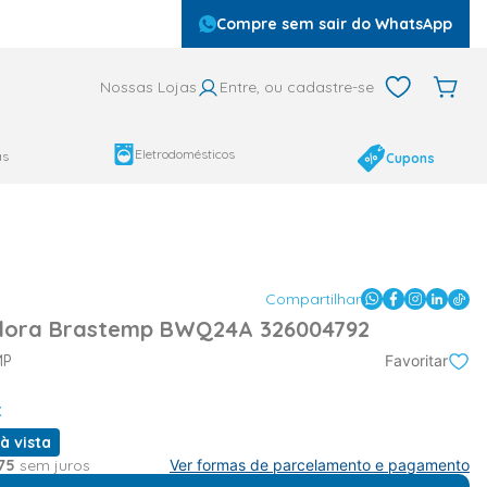
Compre sem sair do WhatsApp
Nossas Lojas
Entre, ou cadastre-se
Eletrodomésticos
as
Cupons
Compartilhar
dora Brastemp BWQ24A 326004792
MP
Favoritar
x
à vista
75
sem juros
Ver formas de parcelamento e pagamento