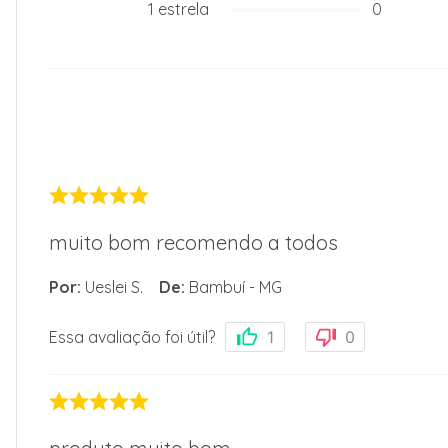
1
estrela
0
muito bom recomendo a todos
Por
:
Ueslei S.
De
:
Bambuí - MG
Essa avaliação foi útil?
1
0