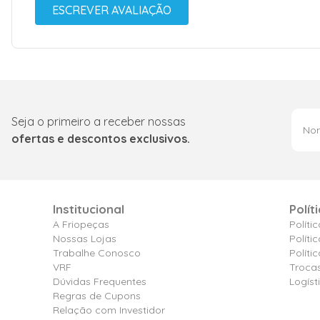
ESCREVER AVALIAÇÃO
Seja o primeiro a receber nossas
ofertas e descontos exclusivos.
Institucional
Polít
A Friopeças
Políti
Nossas Lojas
Políti
Trabalhe Conosco
Polít
VRF
Troca
Dúvidas Frequentes
Logíst
Regras de Cupons
Relação com Investidor