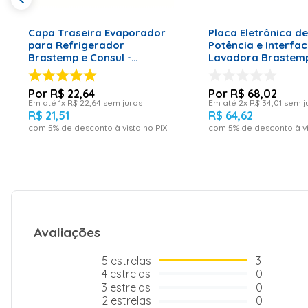
ADICIONAR AO CARRINHO
ADICIONAR AO CA
Capa Traseira Evaporador
Placa Eletrônica d
para Refrigerador
Potência e Interfa
Brastemp e Consul -
Lavadora Brastem
W10477178
BWF08B – Bivolt
R$
22
,
64
R$
68
,
02
Em até
1
x
R$
22
,
64
sem juros
Em até
2
x
R$
34
,
01
sem j
R$
21
,
51
R$
64
,
62
com
5
% de desconto à vista no PIX
com
5
% de desconto à vi
Avaliações
5
estrelas
3
4
estrelas
0
3
estrelas
0
2
estrelas
0