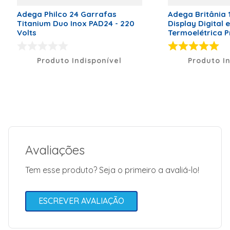
Modelo
PH24DZ
Adega Philco 24 Garrafas
Adega Britânia 
Capacidade de Garrafas
24
Titanium Duo Inox PAD24 - 220
Display Digital 
Volts
Termoelétrica P
220 Volts
Produto Indisponível
Produto I
Avaliações
Tem esse produto? Seja o primeiro a avaliá-lo!
ESCREVER AVALIAÇÃO