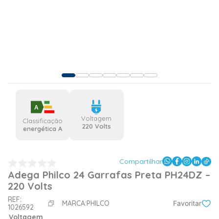
A
Voltagem
Classificação
220 Volts
energética A
Compartilhar
Adega Philco 24 Garrafas Preta PH24DZ –
220 Volts
REF:
MARCA:
PHILCO
Favoritar
1026592
Voltagem