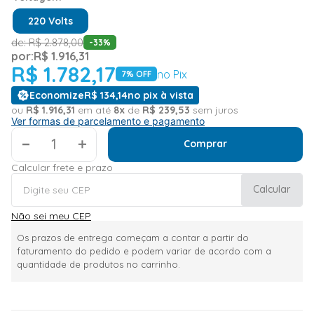
220 Volts
de:
R$
2
.
878
,
00
-
33
%
por:
R$
1
.
916
,
31
R$
1
.
782
,
17
no Pix
7
% OFF
Economize
R$
134
,
14
no pix à vista
ou
R$
1
.
916
,
31
em até
8
x
de
R$
239
,
53
sem juros
Ver formas de parcelamento e pagamento
＋
Comprar
Calcular frete e prazo
Calcular
Não sei meu CEP
Os prazos de entrega começam a contar a partir do
faturamento do pedido e podem variar de acordo com a
quantidade de produtos no carrinho.