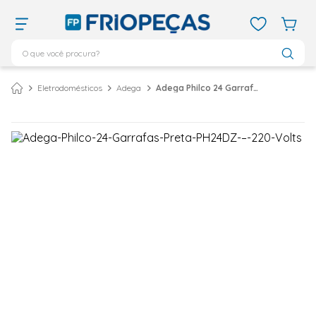
O que você procura?
TERMOS MAIS BUSCADOS
Eletrodomésticos
Adega
Adega Philco 24 Garrafas Preta PH24DZ – 220 Volts
ar condicionado 12000
1
º
ar condicionado 9000
2
º
ar condicionado
3
º
ar condicionado 18000
4
º
geladeira
5
º
743
6
º
daikin
7
º
vix
8
º
bebedouro
9
º
midea
10
º