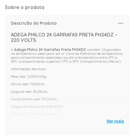
Sobre o produto
Descrição do Produto
ADEGA PHILCO 24 GARRAFAS PRETA PH24DZ –
220 VOLTS
A
Adega Philco 24 Garrafas Preta PH24DZ
mantém 24 garrafas
na temperatura ideal para servir. Controle Eletrônico de temperatura
para compartimento separados ajusta a temperatura entre 8ºC a
18ºC (compartimento superior) 12°C a 18°C (Compartimento inferior).
Informações técnicas:
Peso real: 22000,00g;
Altura real: 74,00cm;
Largura real: 43,20cm;
Comprimento real: 53,00cm;
Código do fabricante: 54802007;
Código EAN: 7891356008184;
Ver mais
Fabricante: Philco;
Marca: Philco