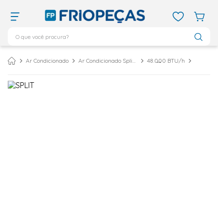
O que você procura?
TERMOS MAIS BUSCADOS
Ar Condicionado
Ar Condicionado Split Cassete
48.000 BTU/h
ar condicionado 12000
1
º
ar condicionado 9000
2
º
ar condicionado
3
º
ar condicionado 18000
4
º
geladeira
5
º
743
6
º
daikin
7
º
vix
8
º
bebedouro
9
º
midea
10
º