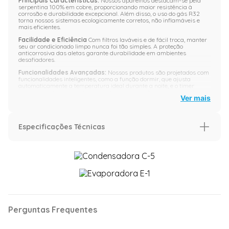
Principais Características:
Nossos aparelhos destacam-se pela
serpentina 100% em cobre, proporcionando maior resistência à
corrosão e durabilidade excepcional. Além disso, o uso do gás R32
torna nossos sistemas ecologicamente corretos, não inflamáveis e
mais eficientes.
Facilidade e Eficiência
Com filtros laváveis e de fácil troca, manter
seu ar condicionado limpo nunca foi tão simples. A proteção
anticorrosiva das aletas garante durabilidade em ambientes
desafiadores.
Funcionalidades Avançadas:
Nossos produtos são projetados com
funcionalidades inteligentes, como a função dormir, que ajusta
automaticamente a temperatura ideal durante a noite, e o timer
programável, permitindo que você programe o funcionamento do
Ver mais
aparelho com até 24 horas de antecedência. A função oscilar garante
uma distribuição uniforme do ar no ambiente, enquanto o controle de
ventilação oferece opções de ajuste para atender às suas
preferências. Com a função turbo, você desfruta de uma climatização
rápida e eficiente.
Especificações Técnicas
Com a linha Eco Inverter, você não apenas obtém um sistema de
climatização de alta qualidade, mas também investe em economia de
Características
energia, sustentabilidade e conforto inigualável. Experimente o
melhor em tecnologia de ar condicionado com nossos produtos
inovadores.
Capacidade (BTU/h)
48.000 BTU
Imagens meramente ilustrativas
Voltagem (V)
220 Volts
Classificação Energética
A
Perguntas Frequentes
830 mm
mm
mm
Ciclo
Frio
840 mm
mm