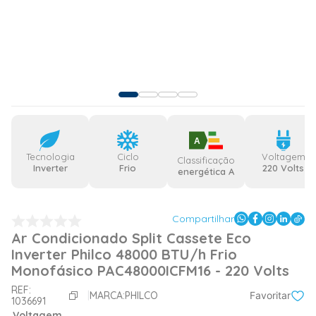
A
Tecnologia
Ciclo
Voltagem
Classificação
Inverter
Frio
220 Volts
energética A
Compartilhar
Ar Condicionado Split Cassete Eco
Inverter Philco 48000 BTU/h Frio
Monofásico PAC48000ICFM16 - 220 Volts
REF:
MARCA:
PHILCO
Favoritar
1036691
Voltagem